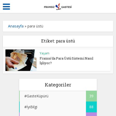
Anasayfa
»
para üstü
Etiket: para üstü
Yaşam
Fransa’da Para Üstü Sistemi Nasıl
İşliyor?
Kategoriler
#GasteKüpürü
39
#İyiBilgi
88