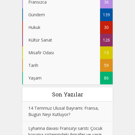
Fransızca
36
Gündem
139
Hukuk
30
Kültür Sanat
126
Misafir Odası
13
Tarih
59
Yaşam
86
Son Yazılar
14 Temmuz Ulusal Bayramı: Fransa,
Bugün Neyi Kutluyor?
Lyhanna davası Fransa’yı sarstı: Çocuk
koruma sistemindeki ihmaller ve yargı