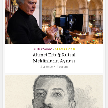
Kültür Sanat
Misafir Odası
•
Ahmet Ertuğ: Kutsal
Mekânların Aynası
2 yıl önce
4 Yorum