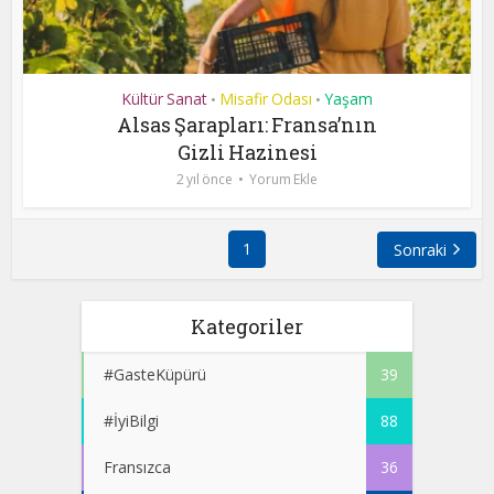
Kültür Sanat
Misafir Odası
Yaşam
•
•
Alsas Şarapları: Fransa’nın
Gizli Hazinesi
2 yıl önce
Yorum Ekle
1
Sonraki
Kategoriler
#GasteKüpürü
39
#İyiBilgi
88
Fransızca
36