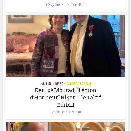
10 ay önce
Yorum Ekle
Kültür Sanat
Misafir Odası
•
Kenizé Mourad, “Légion
d’Honneur” Nişanı İle Taltif
Edildi!
1 yıl önce
2 Yorum