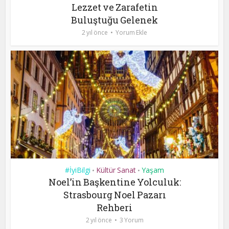
Lezzet ve Zarafetin
Buluştuğu Gelenek
2 yıl önce
Yorum Ekle
#İyiBilgi
Kültür Sanat
Yaşam
•
•
Noel’in Başkentine Yolculuk:
Strasbourg Noel Pazarı
Rehberi
2 yıl önce
3 Yorum