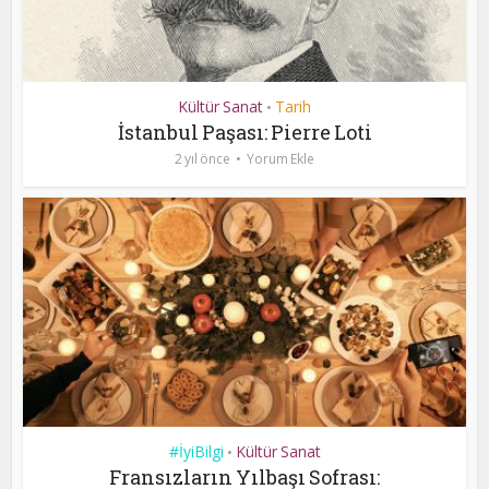
Kültür Sanat
Tarih
•
İstanbul Paşası: Pierre Loti
2 yıl önce
Yorum Ekle
#İyiBilgi
Kültür Sanat
•
Fransızların Yılbaşı Sofrası: