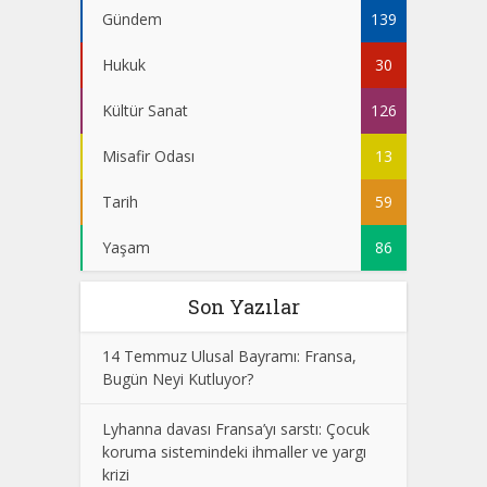
Gündem
139
Hukuk
30
Kültür Sanat
126
Misafir Odası
13
Tarih
59
Yaşam
86
Son Yazılar
14 Temmuz Ulusal Bayramı: Fransa,
Bugün Neyi Kutluyor?
Lyhanna davası Fransa’yı sarstı: Çocuk
koruma sistemindeki ihmaller ve yargı
krizi