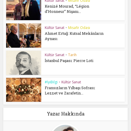
Kültür Sanat
•
Misafir Odası
Kenizé Mourad, “Légion
d’Honneur” Nişanı...
Kültür Sanat
•
Misafir Odası
Ahmet Ertuğ: Kutsal Mekânların
Aynası
Kültür Sanat
•
Tarih
İstanbul Paşası: Pierre Loti
#İyiBilgi
•
Kültür Sanat
Fransızların Yılbaşı Sofrası:
Lezzet ve Zarafetin...
Yazar Hakkında