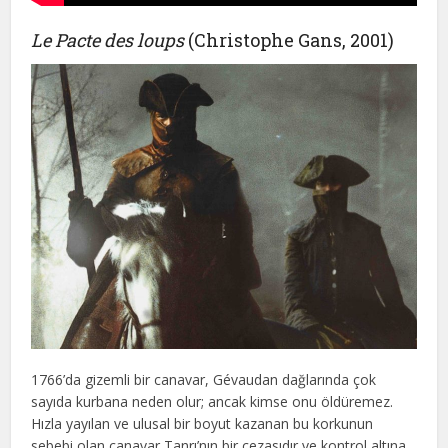
Le Pacte des loups
(Christophe Gans, 2001)
1766’da gizemli bir canavar, Gévaudan dağlarında çok
sayıda kurbana neden olur; ancak kimse onu öldüremez.
Hızla yayılan ve ulusal bir boyut kazanan bu korkunun
sebebi olan canavar Tanrı’nın bir cezasıdır ve kontrol altına