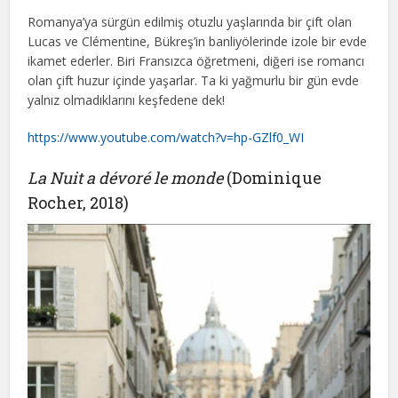
Romanya’ya sürgün edilmiş otuzlu yaşlarında bir çift olan
Lucas ve Clémentine, Bükreş’in banliyölerinde izole bir evde
ikamet ederler. Biri Fransızca öğretmeni, diğeri ise romancı
olan çift huzur içinde yaşarlar. Ta ki yağmurlu bir gün evde
yalnız olmadıklarını keşfedene dek!
https://www.youtube.com/watch?v=hp-GZlf0_WI
La Nuit a dévoré le monde
(Dominique
Rocher, 2018)