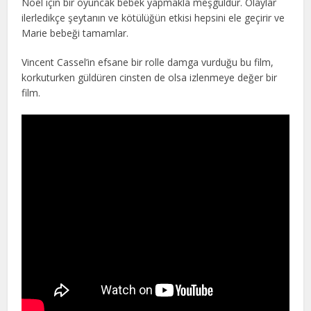
Noel için bir oyuncak bebek yapmakla meşguldür. Olaylar
ilerledikçe şeytanın ve kötülüğün etkisi hepsini ele geçirir ve
Marie bebeği tamamlar.
Vincent Cassel’in efsane bir rolle damga vurduğu bu film,
korkuturken güldüren cinsten de olsa izlenmeye değer bir
film.