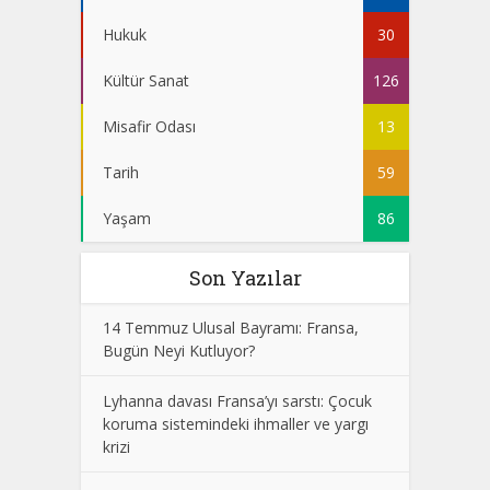
Hukuk
30
Kültür Sanat
126
Misafir Odası
13
Tarih
59
Yaşam
86
Son Yazılar
14 Temmuz Ulusal Bayramı: Fransa,
Bugün Neyi Kutluyor?
Lyhanna davası Fransa’yı sarstı: Çocuk
koruma sistemindeki ihmaller ve yargı
krizi