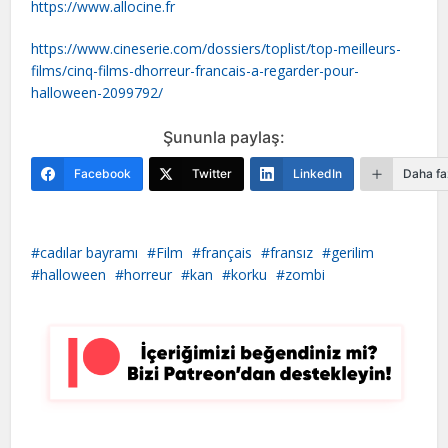
https://www.allocine.fr
https://www.cineserie.com/dossiers/toplist/top-meilleurs-
films/cinq-films-dhorreur-francais-a-regarder-pour-
halloween-2099792/
Şununla paylaş:
Facebook
Twitter
LinkedIn
Daha fa
cadılar bayramı
Film
français
fransız
gerilim
halloween
horreur
kan
korku
zombi