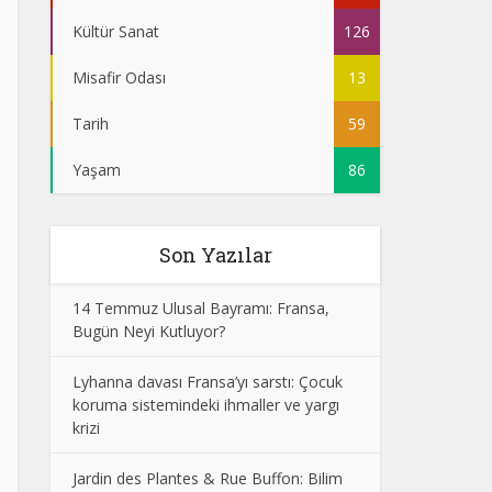
Kültür Sanat
126
Misafir Odası
13
Tarih
59
Yaşam
86
Son Yazılar
14 Temmuz Ulusal Bayramı: Fransa,
Bugün Neyi Kutluyor?
Lyhanna davası Fransa’yı sarstı: Çocuk
koruma sistemindeki ihmaller ve yargı
krizi
Jardin des Plantes & Rue Buffon: Bilim