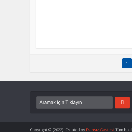
1
Copyright © {2022}. Created by
Fransız Gastesi
. Tüm hakla