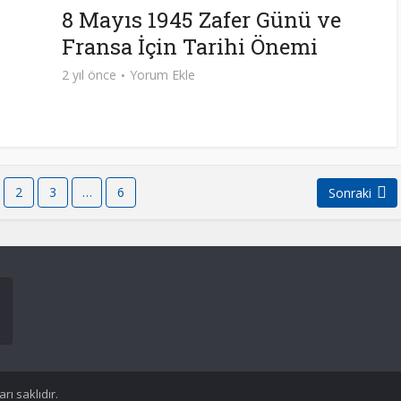
8 Mayıs 1945 Zafer Günü ve
Fransa İçin Tarihi Önemi
2 yıl önce
Yorum Ekle
2
3
…
6
Sonraki
rı saklıdır.