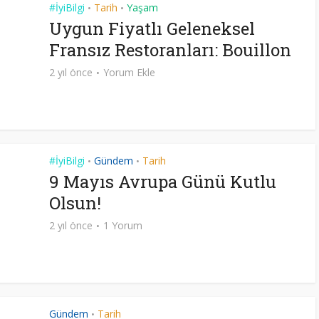
#İyiBilgi
Tarih
Yaşam
•
•
Uygun Fiyatlı Geleneksel
Fransız Restoranları: Bouillon
2 yıl önce
Yorum Ekle
#İyiBilgi
Gündem
Tarih
•
•
9 Mayıs Avrupa Günü Kutlu
Olsun!
2 yıl önce
1 Yorum
Gündem
Tarih
•