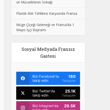
ve Mücadelenin Sokağı
Plastik Atık Tehlikesi Karşısında Fransa
Müge Çiçeği Geleneği ve Fransa’da 1
Mayıs İşçi Bayramı
Sosyal Medyada Fransız
Gastesi
180
Bizi Facebook'ta
takip edin
Takipçiler
25.1K
Bizi Twitter'da
takip edin
Takipçiler
29.5K
Bizi Intagram'da
takip edin