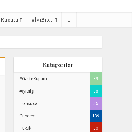
eKüpürü
#İyiBilgi
Kategoriler
#GasteKüpürü
39
#İyiBilgi
88
Fransızca
36
Gündem
139
Hukuk
30