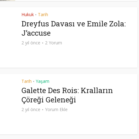
Hukuk
Tarih
•
Dreyfus Davası ve Emile Zola:
J’accuse
2 yıl önce
2 Yorum
Tarih
Yaşam
•
Galette Des Rois: Kralların
Çöreği Geleneği
2 yıl önce
Yorum Ekle