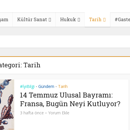
şam
Kültür Sanat
Hukuk
Tarih
#Gast
tegori: Tarih
#İyiBilgi
Gündem
Tarih
•
•
14 Temmuz Ulusal Bayramı:
Fransa, Bugün Neyi Kutluyor?
3 hafta önce
Yorum Ekle