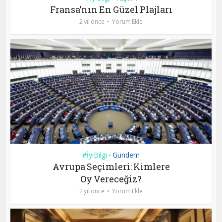
Fransa’nın En Güzel Plajları
2 yıl önce
Yorum Ekle
#İyiBilgi
Gündem
•
Avrupa Seçimleri: Kimlere
Oy Vereceğiz?
2 yıl önce
Yorum Ekle