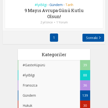
#İyiBilgi
Gündem
Tarih
•
•
9 Mayıs Avrupa Günü Kutlu
Olsun!
2 yıl önce
1 Yorum
1
Sonraki
Kategoriler
#GasteKüpürü
39
#İyiBilgi
88
Fransızca
36
Gündem
139
Hukuk
30