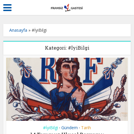
Anasayfa
»
#İyiBilgi
Kategori: #İyiBilgi
#İyiBilgi
Gündem
Tarih
•
•