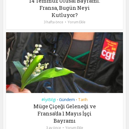
14 Temmuz Ulusal Bayramı:
Fransa, Bugün Neyi
Kutluyor?
3 hafta önce
Yorum Ekle
#İyiBilgi
Gündem
Tarih
•
•
Müge Çiçeği Geleneği ve
Fransa’da 1 Mayıs İşçi
Bayramı
3 ay önce
Yorum Ekle