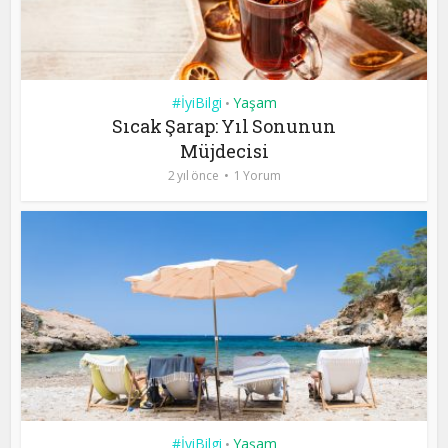
#İyiBilgi
Yaşam
•
Sıcak Şarap: Yıl Sonunun
Müjdecisi
2 yıl önce
1 Yorum
#İyiBilgi
Yaşam
•