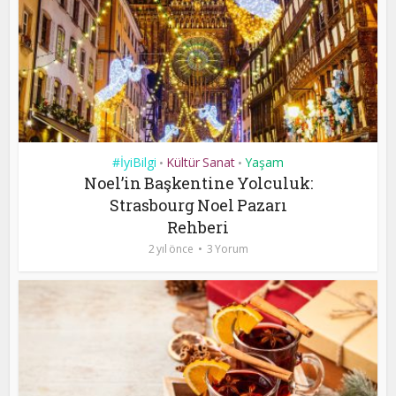
#İyiBilgi
Kültür Sanat
Yaşam
•
•
Noel’in Başkentine Yolculuk:
Strasbourg Noel Pazarı
Rehberi
2 yıl önce
3 Yorum