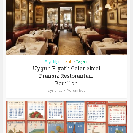
#İyiBilgi
Tarih
Yaşam
•
•
Uygun Fiyatlı Geleneksel
Fransız Restoranları:
Bouillon
2 yıl önce
Yorum Ekle