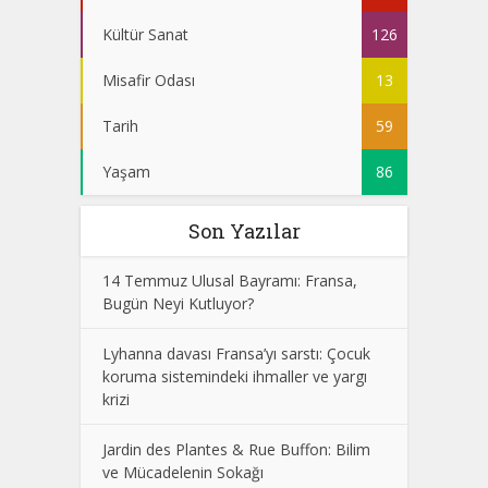
Kültür Sanat
126
Misafir Odası
13
Tarih
59
Yaşam
86
Son Yazılar
14 Temmuz Ulusal Bayramı: Fransa,
Bugün Neyi Kutluyor?
Lyhanna davası Fransa’yı sarstı: Çocuk
koruma sistemindeki ihmaller ve yargı
krizi
Jardin des Plantes & Rue Buffon: Bilim
ve Mücadelenin Sokağı