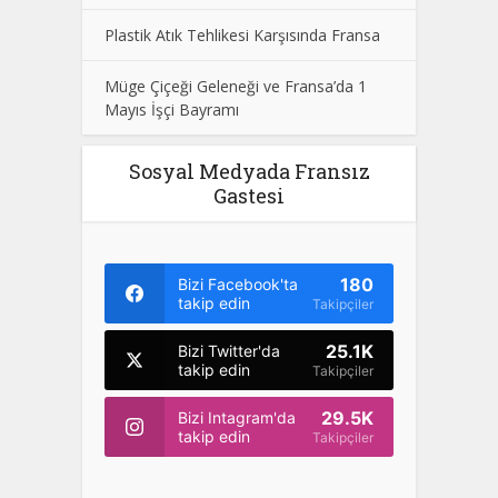
Plastik Atık Tehlikesi Karşısında Fransa
Müge Çiçeği Geleneği ve Fransa’da 1
Mayıs İşçi Bayramı
Sosyal Medyada Fransız
Gastesi
180
Bizi Facebook'ta
takip edin
Takipçiler
25.1K
Bizi Twitter'da
takip edin
Takipçiler
29.5K
Bizi Intagram'da
takip edin
Takipçiler