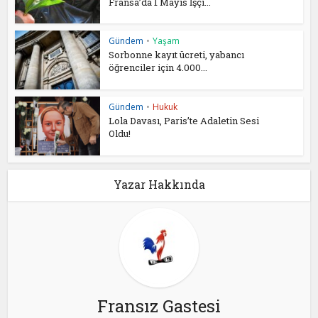
Fransa’da 1 Mayıs İşçi...
Gündem
•
Yaşam
Sorbonne kayıt ücreti, yabancı
öğrenciler için 4.000...
Gündem
•
Hukuk
Lola Davası, Paris’te Adaletin Sesi
Oldu!
Yazar Hakkında
Fransız Gastesi