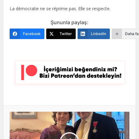
La démocratie ne se réprime pas. Elle se respecte.
Şununla paylaş:
Facebook
Twitter
LinkedIn
Daha fa