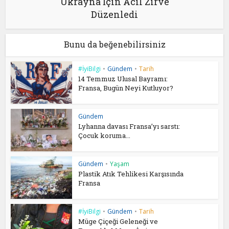
Ukrayna İçin Acil Zirve
Düzenledi
Bunu da beğenebilirsiniz
#İyiBilgi
•
Gündem
•
Tarih
14 Temmuz Ulusal Bayramı:
Fransa, Bugün Neyi Kutluyor?
Gündem
Lyhanna davası Fransa’yı sarstı:
Çocuk koruma...
Gündem
•
Yaşam
Plastik Atık Tehlikesi Karşısında
Fransa
#İyiBilgi
•
Gündem
•
Tarih
Müge Çiçeği Geleneği ve