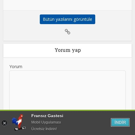
Bütün yazılarını görüntüle
Yorum yap
Yorum
Fransız Gastesi
İNDİR
Mobil Uygulaması
Ad
*
Ücretsiz İndirin!