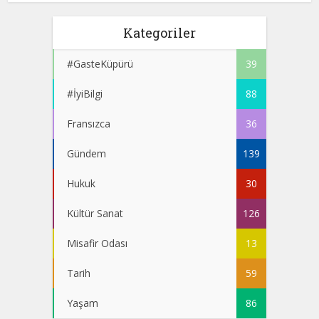
Kategoriler
#GasteKüpürü
39
#İyiBilgi
88
Fransızca
36
Gündem
139
Hukuk
30
Kültür Sanat
126
Misafir Odası
13
Tarih
59
Yaşam
86