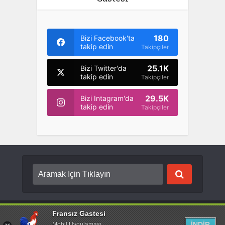
180
Bizi Facebook'ta
takip edin
Takipçiler
25.1K
Bizi Twitter'da
takip edin
Takipçiler
29.5K
Bizi Intagram'da
takip edin
Takipçiler
Copyright © {2022}. Created by
Fransız Gastesi
. Tüm hakları saklıdır.
Fransız Gastesi
İNDİR
Mobil Uygulaması