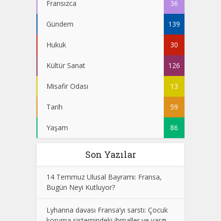
Fransızca
36
Gündem
139
Hukuk
30
Kültür Sanat
126
Misafir Odası
13
Tarih
59
Yaşam
86
Son Yazılar
14 Temmuz Ulusal Bayramı: Fransa,
Bugün Neyi Kutluyor?
Lyhanna davası Fransa’yı sarstı: Çocuk
koruma sistemindeki ihmaller ve yargı