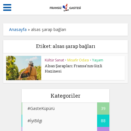
Anasayfa
»
alsas şarap bağları
Etiket: alsas şarap bağları
Kültür Sanat
•
Misafir Odası
•
Yaşam
Alsas Şarapları: Fransa’nın Gizli
Hazinesi
Kategoriler
#GasteKüpürü
39
#İyiBilgi
88