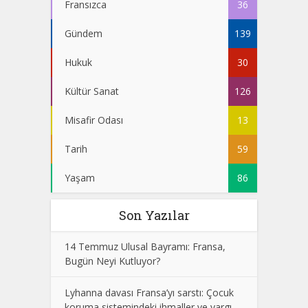
Fransızca
36
Gündem
139
Hukuk
30
Kültür Sanat
126
Misafir Odası
13
Tarih
59
Yaşam
86
Son Yazılar
14 Temmuz Ulusal Bayramı: Fransa,
Bugün Neyi Kutluyor?
Lyhanna davası Fransa’yı sarstı: Çocuk
koruma sistemindeki ihmaller ve yargı