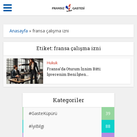
Anasayfa
»
fransa çalışma izni
Etiket: fransa çalışma izni
Hukuk
Fransa’da Oturum İznim Bitti:
İşverenim Beni İşten...
Kategoriler
#GasteKüpürü
39
#İyiBilgi
88