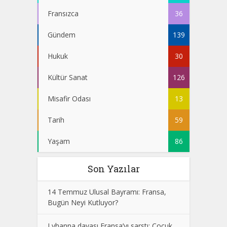
Fransızca
36
Gündem
139
Hukuk
30
Kültür Sanat
126
Misafir Odası
13
Tarih
59
Yaşam
86
Son Yazılar
14 Temmuz Ulusal Bayramı: Fransa,
Bugün Neyi Kutluyor?
Lyhanna davası Fransa’yı sarstı: Çocuk