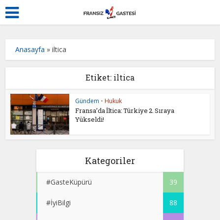
Anasayfa
»
iltica
Etiket: iltica
Gündem
•
Hukuk
Fransa’da İltica: Türkiye 2. Sıraya
Yükseldi!
Kategoriler
#GasteKüpürü
39
#İyiBilgi
88