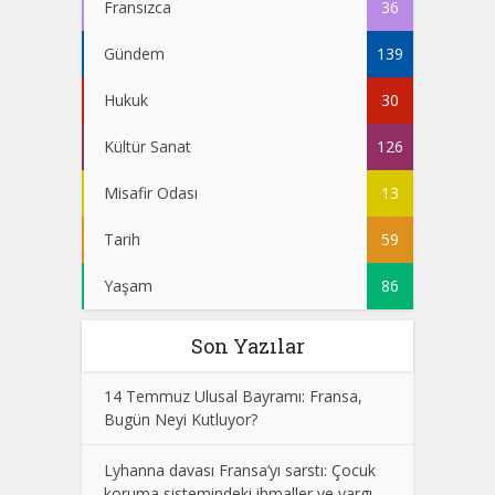
Fransızca
36
Gündem
139
Hukuk
30
Kültür Sanat
126
Misafir Odası
13
Tarih
59
Yaşam
86
Son Yazılar
14 Temmuz Ulusal Bayramı: Fransa,
Bugün Neyi Kutluyor?
Lyhanna davası Fransa’yı sarstı: Çocuk
koruma sistemindeki ihmaller ve yargı