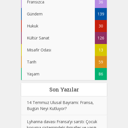
Fransızca
36
Gündem
139
Hukuk
30
Kültür Sanat
126
Misafir Odası
13
Tarih
59
Yaşam
86
Son Yazılar
14 Temmuz Ulusal Bayramı: Fransa,
Bugün Neyi Kutluyor?
Lyhanna davası Fransa’yı sarstı: Çocuk
koruma sistemindeki ihmaller ve yargı