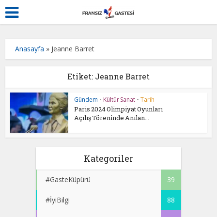
Anasayfa
»
Jeanne Barret
Etiket: Jeanne Barret
Gündem
•
Kültür Sanat
•
Tarih
Paris 2024 Olimpiyat Oyunları
Açılış Töreninde Anılan...
Kategoriler
#GasteKüpürü
39
#İyiBilgi
88