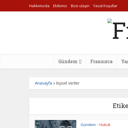
Hakkımızda
Ekibimiz
Bize ulaşın
Yasal Koşullar
Gündem
Fransızca
Ya
Anasayfa
»
kişisel veriler
Etike
Gündem
Hukuk
•