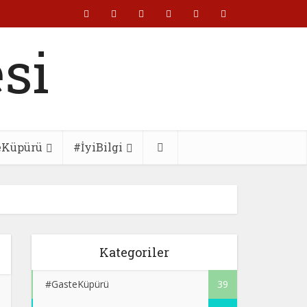
eKüpürü
#İyiBilgi
Kategoriler
#GasteKüpürü
39