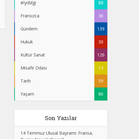
#İyiBilgi
88
Fransızca
36
Gündem
139
Hukuk
30
Kültür Sanat
126
Misafir Odası
13
Tarih
59
Yaşam
86
Son Yazılar
14 Temmuz Ulusal Bayramı: Fransa,