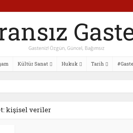
Gasteniz! Özgün, Güncel, Bağımsız
şam
Kültür Sanat
Hukuk
Tarih
#Gast
t: kişisel veriler