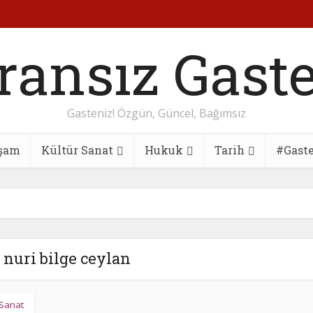
Gasteniz! Özgün, Güncel, Bağımsız
şam
Kültür Sanat
Hukuk
Tarih
#Gast
: nuri bilge ceylan
 Sanat