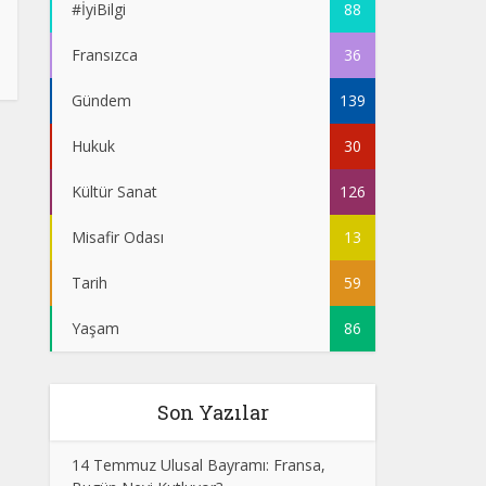
#İyiBilgi
88
Fransızca
36
Gündem
139
Hukuk
30
Kültür Sanat
126
Misafir Odası
13
Tarih
59
Yaşam
86
Son Yazılar
14 Temmuz Ulusal Bayramı: Fransa,