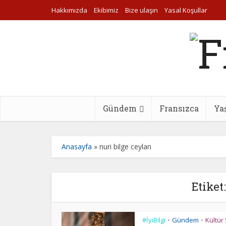
Hakkımızda
Ekibimiz
Bize ulaşın
Yasal Koşullar
Gündem
Fransızca
Ya
Anasayfa
»
nuri bilge ceylan
Etiket
#İyiBilgi
Gündem
Kültür
•
•