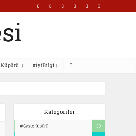
eKüpürü
#İyiBilgi
Kategoriler
#GasteKüpürü
39