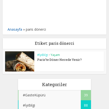
Anasayfa
»
paris dönerci
Etiket: paris dönerci
#İyiBilgi
•
Yaşam
Paris’te Döner Nerede Yenir?
Kategoriler
#GasteKüpürü
39
#İyiBilgi
88