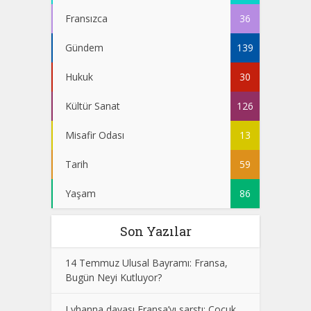
Fransızca
36
Gündem
139
Hukuk
30
Kültür Sanat
126
Misafir Odası
13
Tarih
59
Yaşam
86
Son Yazılar
14 Temmuz Ulusal Bayramı: Fransa,
Bugün Neyi Kutluyor?
Lyhanna davası Fransa’yı sarstı: Çocuk