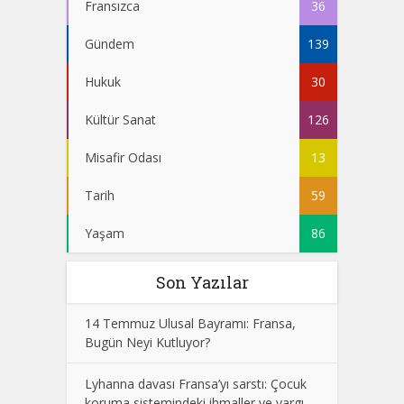
Fransızca
36
Gündem
139
Hukuk
30
Kültür Sanat
126
Misafir Odası
13
Tarih
59
Yaşam
86
Son Yazılar
14 Temmuz Ulusal Bayramı: Fransa,
Bugün Neyi Kutluyor?
Lyhanna davası Fransa’yı sarstı: Çocuk
koruma sistemindeki ihmaller ve yargı