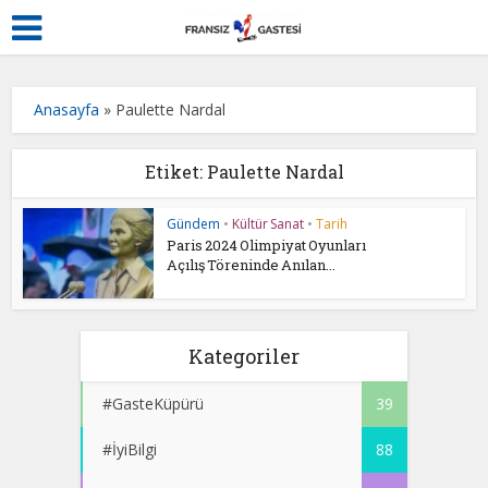
Anasayfa
»
Paulette Nardal
Etiket: Paulette Nardal
Gündem
•
Kültür Sanat
•
Tarih
Paris 2024 Olimpiyat Oyunları
Açılış Töreninde Anılan...
Kategoriler
#GasteKüpürü
39
#İyiBilgi
88