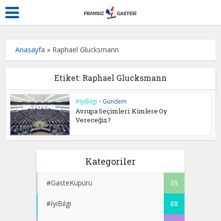
Anasayfa
»
Raphael Glucksmann
Etiket: Raphael Glucksmann
#İyiBilgi
•
Gündem
Avrupa Seçimleri: Kimlere Oy
Vereceğiz?
Kategoriler
#GasteKüpürü
39
#İyiBilgi
88