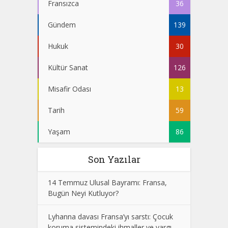
Fransızca
36
Gündem
139
Hukuk
30
Kültür Sanat
126
Misafir Odası
13
Tarih
59
Yaşam
86
Son Yazılar
14 Temmuz Ulusal Bayramı: Fransa,
Bugün Neyi Kutluyor?
Lyhanna davası Fransa’yı sarstı: Çocuk
koruma sistemindeki ihmaller ve yargı