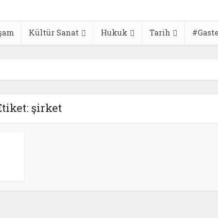
şam
Kültür Sanat
Hukuk
Tarih
#Gast
Etiket: şirket