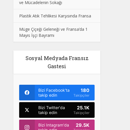
ve Mücadelenin Sokağı
Plastik Atık Tehlikesi Karşısında Fransa
Müge Çiçeği Geleneği ve Fransa’da 1
Mayıs İşçi Bayramı
Sosyal Medyada Fransız
Gastesi
180
Bizi Facebook'ta
takip edin
Takipçiler
25.1K
Bizi Twitter'da
takip edin
Takipçiler
29.5K
Bizi Intagram'da
takip edin