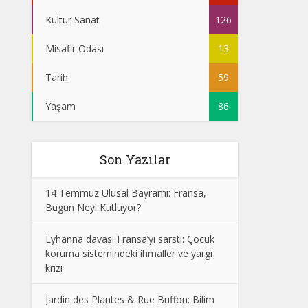
Kültür Sanat
126
Misafir Odası
13
Tarih
59
Yaşam
86
Son Yazılar
14 Temmuz Ulusal Bayramı: Fransa,
Bugün Neyi Kutluyor?
Lyhanna davası Fransa’yı sarstı: Çocuk
koruma sistemindeki ihmaller ve yargı
krizi
Jardin des Plantes & Rue Buffon: Bilim