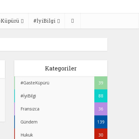
eKüpürü
#İyiBilgi
Kategoriler
#GasteKüpürü
39
#İyiBilgi
88
Fransızca
36
Gündem
139
Hukuk
30