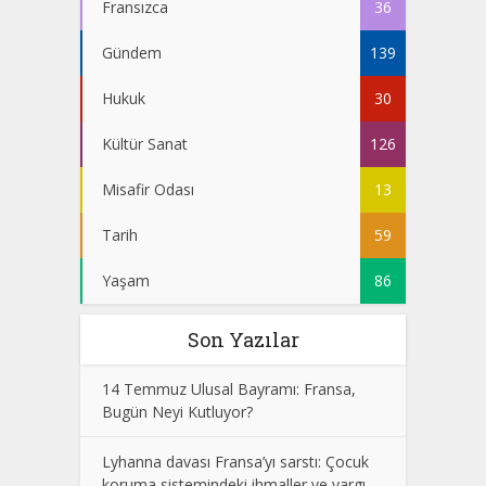
Fransızca
36
Gündem
139
Hukuk
30
Kültür Sanat
126
Misafir Odası
13
Tarih
59
Yaşam
86
Son Yazılar
14 Temmuz Ulusal Bayramı: Fransa,
Bugün Neyi Kutluyor?
Lyhanna davası Fransa’yı sarstı: Çocuk
koruma sistemindeki ihmaller ve yargı