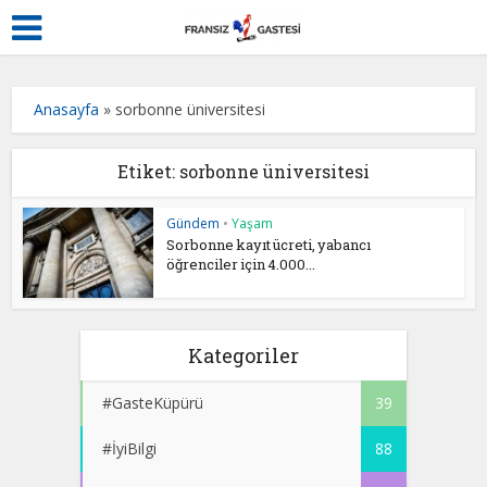
Anasayfa
»
sorbonne üniversitesi
Etiket: sorbonne üniversitesi
Gündem
•
Yaşam
Sorbonne kayıt ücreti, yabancı
öğrenciler için 4.000...
Kategoriler
#GasteKüpürü
39
#İyiBilgi
88