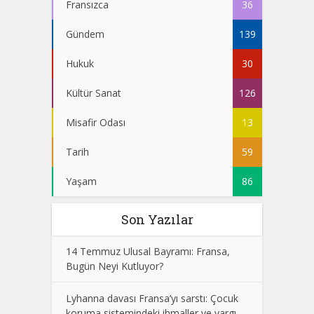
Fransızca
36
Gündem
139
Hukuk
30
Kültür Sanat
126
Misafir Odası
13
Tarih
59
Yaşam
86
Son Yazılar
14 Temmuz Ulusal Bayramı: Fransa,
Bugün Neyi Kutluyor?
Lyhanna davası Fransa’yı sarstı: Çocuk
koruma sistemindeki ihmaller ve yargı