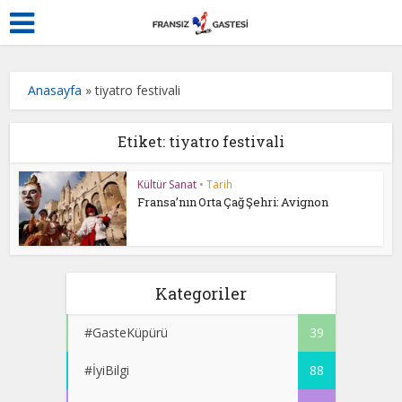
Anasayfa
»
tiyatro festivali
Etiket: tiyatro festivali
Kültür Sanat
•
Tarih
Fransa’nın Orta Çağ Şehri: Avignon
Kategoriler
#GasteKüpürü
39
#İyiBilgi
88