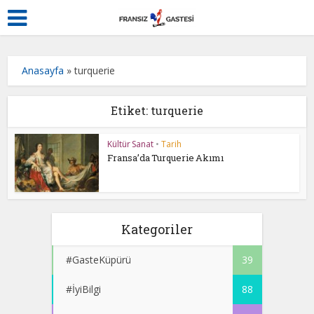
Anasayfa
»
turquerie
Etiket: turquerie
Kültür Sanat
•
Tarih
Fransa’da Turquerie Akımı
Kategoriler
#GasteKüpürü
39
#İyiBilgi
88