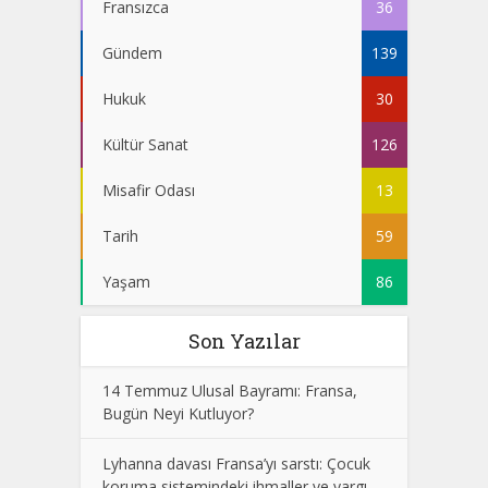
Fransızca
36
Gündem
139
Hukuk
30
Kültür Sanat
126
Misafir Odası
13
Tarih
59
Yaşam
86
Son Yazılar
14 Temmuz Ulusal Bayramı: Fransa,
Bugün Neyi Kutluyor?
Lyhanna davası Fransa’yı sarstı: Çocuk
koruma sistemindeki ihmaller ve yargı