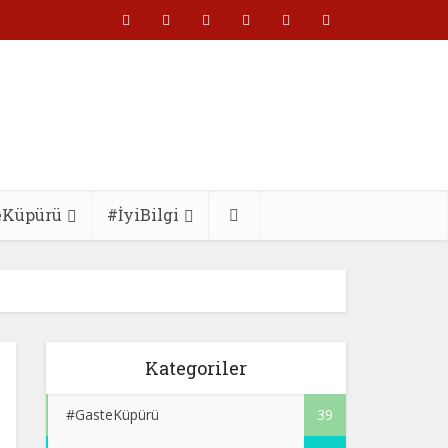
eKüpürü
#İyiBilgi
Kategoriler
#GasteKüpürü
39