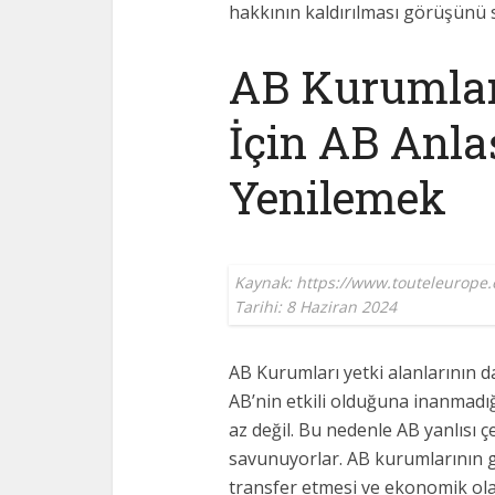
hakkının kaldırılması görüşünü 
AB Kurumlar
İçin AB Anla
Yenilemek
Kaynak: https://www.touteleurope.
Tarihi: 8 Haziran 2024
AB Kurumları yetki alanlarının d
AB’nin etkili olduğuna inanmadığ
az değil. Bu nedenle AB yanlısı 
savunuyorlar. AB kurumlarının 
transfer etmesi ve ekonomik ola