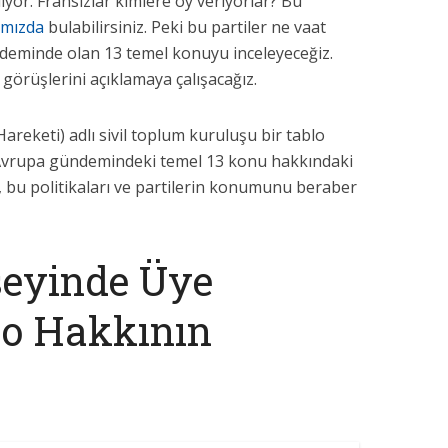
iyor. Fransızlar kimlere oy veriyorlar? Bu
ımızda
bulabilirsiniz. Peki bu partiler ne vaat
deminde olan 13 temel konuyu inceleyeceğiz.
 görüşlerini açıklamaya çalışacağız.
areketi) adlı sivil toplum kuruluşu bir tablo
n Avrupa gündemindeki temel 13 konu hakkındaki
n, bu politikaları ve partilerin konumunu beraber
eyinde Üye
to Hakkının