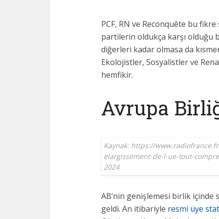
PCF, RN ve Reconquête bu fikre 
partilerin oldukça karşı olduğu 
diğerleri kadar olmasa da kısme
Ekolojistler, Sosyalistler ve R
hemfikir.
Avrupa Birli
Kaynak: https://www.radiofrance.f
elargissement-de-l-ue-tout-compre
2024
AB’nin genişlemesi birlik içind
geldi. An itibariyle
resmi üye sta