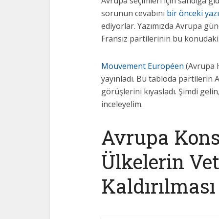
Avrupa seçimleri için sandığa gid
sorunun cevabını
bir önceki yaz
ediyorlar. Yazımızda Avrupa gün
Fransız partilerinin bu konudaki
Mouvement Européen
(Avrupa H
yayınladı. Bu tabloda partileri
görüşlerini kıyasladı. Şimdi geli
inceleyelim.
Avrupa Kons
Ülkelerin Ve
Kaldırılması