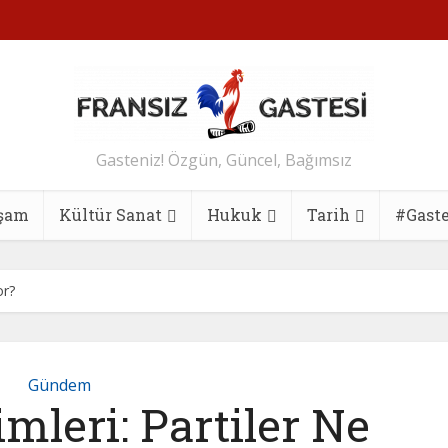
Gasteniz! Özgün, Güncel, Bağımsız
şam
Kültür Sanat
Hukuk
Tarih
#Gast
or?
Gündem
mleri: Partiler Ne