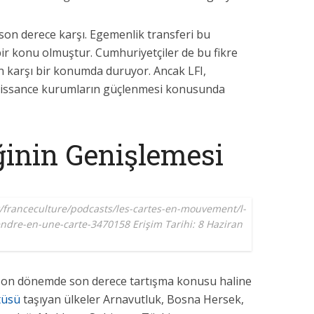
son derece karşı. Egemenlik transferi bu
bir konu olmuştur. Cumhuriyetçiler de bu fikre
n karşı bir konumda duruyor. Ancak LFI,
enaissance kurumların güçlenmesi konusunda
ğinin Genişlemesi
r/franceculture/podcasts/les-cartes-en-mouvement/l-
ndre-en-une-carte-3470158 Erişim Tarihi: 8 Haziran
e son dönemde son derece tartışma konusu haline
tüsü
taşıyan ülkeler Arnavutluk, Bosna Hersek,