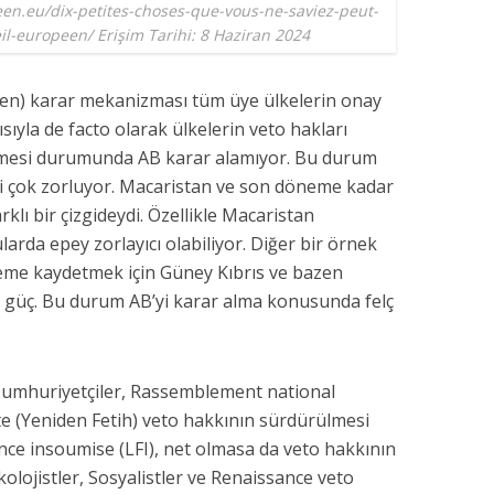
en.eu/dix-petites-choses-que-vous-ne-saviez-peut-
il-europeen/ Erişim Tarihi: 8 Haziran 2024
en) karar mekanizması tüm üye ülkelerin onay
ısıyla de facto olarak ülkelerin veto hakları
emesi durumunda AB karar alamıyor. Bu durum
ni çok zorluyor. Macaristan ve son döneme kadar
rklı bir çizgideydi. Özellikle Macaristan
arda epey zorlayıcı olabiliyor. Diğer bir örnek
leme kaydetmek için Güney Kıbrıs ve bazen
 güç. Bu durum AB’yi karar alma konusunda felç
 Cumhuriyetçiler, Rassemblement national
te (Yeniden Fetih) veto hakkının sürdürülmesi
nce insoumise (LFI), net olmasa da veto hakkının
kolojistler, Sosyalistler ve Renaissance veto