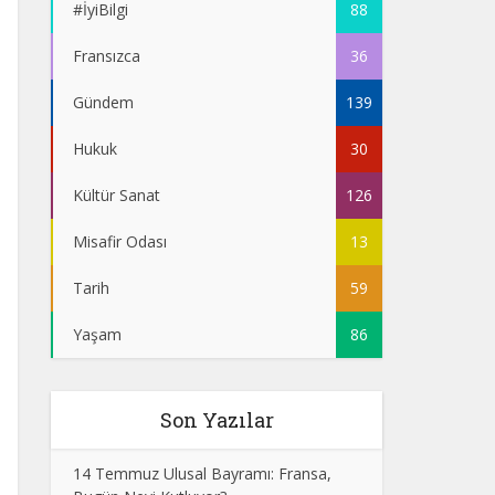
#İyiBilgi
88
Fransızca
36
Gündem
139
Hukuk
30
Kültür Sanat
126
Misafir Odası
13
Tarih
59
Yaşam
86
Son Yazılar
14 Temmuz Ulusal Bayramı: Fransa,