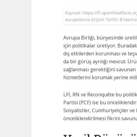
Kaynak: https://fr.openfoodfacts.o
europeenne Erişim Tarihi: 8 Hazir
Avrupa Birliği, bünyesinde üreti
için politikalar üretiyor. Buradak
dış etkilerden korunması ve teş
da bir görüş ayrılığı mevcut. Ürü
sağlanması gerektiğini savunan b
hizmetlerini korumak yerine mill
LFI, RN ve Reconquête bu politi
Partisi (PCF) ise bu önceliklendi
Sosyalistler, Cumhuriyetçiler v
önceliklendirilmesi fikrini savun