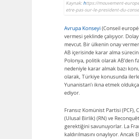
Kaynak:
h
ttps://mouvement-europe
etre-pas-sur-le-president-du-conse
Avrupa Konseyi
(Conseil europé
vermesi şeklinde çalışıyor. Dolay
mevcut. Bir ülkenin onay verm
AB içerisinde karar alma süreci
Polonya, politik olarak AB’den fa
nedeniyle karar almak bazı konul
olarak, Türkiye konusunda iler
Yunanistan’ı ikna etmek oldukça
ediyor.
Fransız Komünist Partisi (PCF),
(Ulusal Birlik) (RN) ve Reconquê
gerektiğini savunuyorlar. La Fra
kaldırılmasını onaylıyor. Ancak E