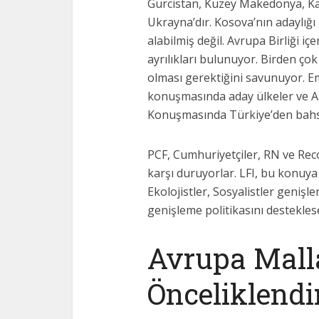
Gürcistan, Kuzey Makedonya, Ka
Ukrayna’dır. Kosova’nın adaylığ
alabilmiş değil. Avrupa Birliği i
ayrılıkları bulunuyor. Birden çok
olması gerektiğini savunuyor. 
konuşmasında aday ülkeler ve AB
Konuşmasında Türkiye’den bahse
PCF, Cumhuriyetçiler, RN ve Reco
karşı duruyorlar. LFI, bu konuya
Ekolojistler, Sosyalistler geniş
genişleme politikasını destekle
Avrupa Mall
Önceliklendi