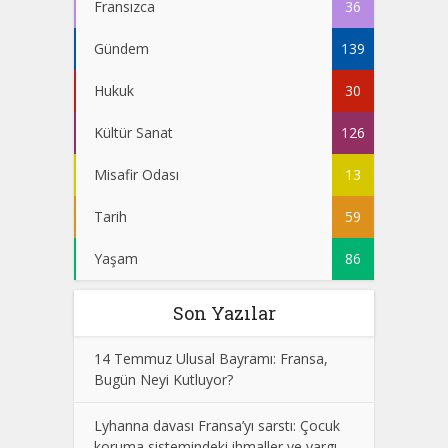
Fransızca
36
Gündem
139
Hukuk
30
Kültür Sanat
126
Misafir Odası
13
Tarih
59
Yaşam
86
Son Yazılar
14 Temmuz Ulusal Bayramı: Fransa,
Bugün Neyi Kutluyor?
Lyhanna davası Fransa’yı sarstı: Çocuk
koruma sistemindeki ihmaller ve yargı