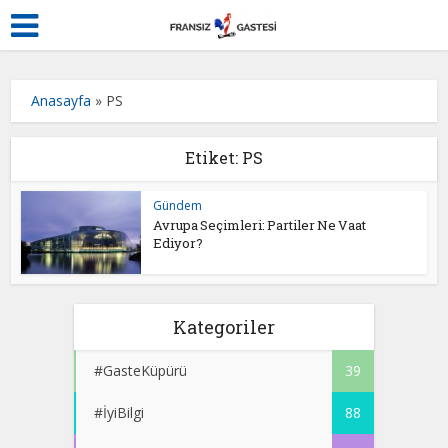
Anasayfa
»
PS
Etiket: PS
Gündem
Avrupa Seçimleri: Partiler Ne Vaat
Ediyor?
Kategoriler
#GasteKüpürü
39
#İyiBilgi
88