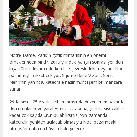
Notre-Dame, Paris’in gotik mimarisinin en önemli
örneklerinden biridir. 2019 yılındaki yangın sonrası yeniden
inşa süreci devam ederken bile çevresindeki meydan, Noel
pazarlarıyla dikkat çekiyor. Square René Viviani, Seine
Nehri’nin yanında, katedrale nazır muhteşem bir manzara
sunar.
29 Kasım – 25 Aralık tarihleri arasında düzenlenen pazarda,
deri ürünlerinden yerel Fransız takılarına, gurme yiyeceklere
kadar çok sayıda ürün bulabilirsiniz. Aynı zamanda
katedralin yeniden açılacak olmasıyla Noel pazarındaki
atmosfer daha da büyülü hale gelecek.