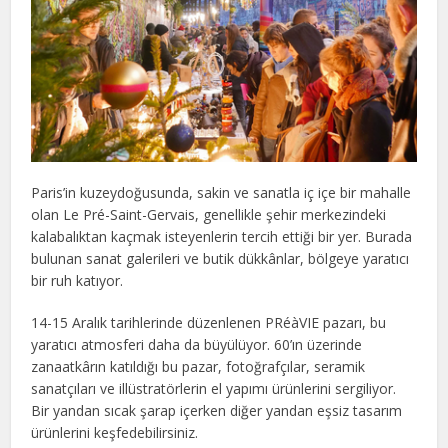
Paris’in kuzeydoğusunda, sakin ve sanatla iç içe bir mahalle
olan Le Pré-Saint-Gervais, genellikle şehir merkezindeki
kalabalıktan kaçmak isteyenlerin tercih ettiği bir yer. Burada
bulunan sanat galerileri ve butik dükkânlar, bölgeye yaratıcı
bir ruh katıyor.
14-15 Aralık tarihlerinde düzenlenen PRéàVIE pazarı, bu
yaratıcı atmosferi daha da büyülüyor. 60’ın üzerinde
zanaatkârın katıldığı bu pazar, fotoğrafçılar, seramik
sanatçıları ve illüstratörlerin el yapımı ürünlerini sergiliyor.
Bir yandan sıcak şarap içerken diğer yandan eşsiz tasarım
ürünlerini keşfedebilirsiniz.