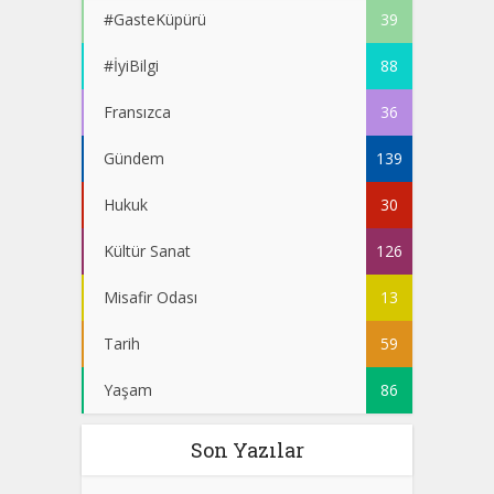
#GasteKüpürü
39
#İyiBilgi
88
Fransızca
36
Gündem
139
Hukuk
30
Kültür Sanat
126
Misafir Odası
13
Tarih
59
Yaşam
86
Son Yazılar