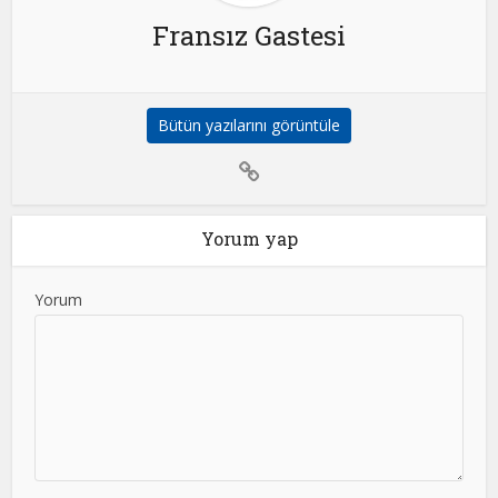
Fransız Gastesi
Bütün yazılarını görüntüle
Yorum yap
Yorum