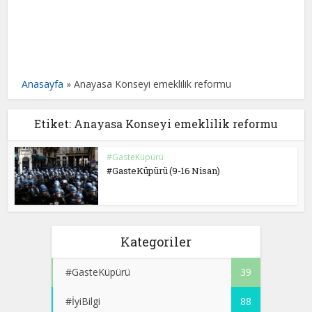
Anasayfa
»
Anayasa Konseyi emeklilik reformu
Etiket: Anayasa Konseyi emeklilik reformu
#GasteKüpürü
#GasteKüpürü (9-16 Nisan)
Kategoriler
#GasteKüpürü
39
#İyiBilgi
88