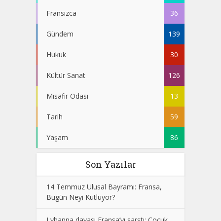
Fransızca
36
Gündem
139
Hukuk
30
Kültür Sanat
126
Misafir Odası
13
Tarih
59
Yaşam
86
Son Yazılar
14 Temmuz Ulusal Bayramı: Fransa,
Bugün Neyi Kutluyor?
Lyhanna davası Fransa’yı sarstı: Çocuk