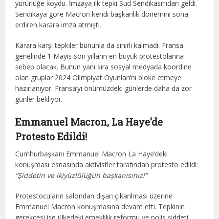
yürürlüğe koydu. İmzaya ilk tepki Sud Sendikası’ndan geldi.
Sendikaya göre Macron kendi başkanlık dönemini sona
erdiren karara imza atmıştı.
Karara karşı tepkiler bununla da sınırlı kalmadı. Fransa
genelinde 1 Mayıs son yılların en büyük protestolarına
sebep olacak. Bunun yanı sıra sosyal medyada koordine
olan gruplar 2024 Olimpiyat Oyunları’nı bloke etmeye
hazırlanıyor. Fransa’yı önümüzdeki günlerde daha da zor
günler bekliyor.
Emmanuel Macron, La Haye’de
Protesto Edildi!
Cumhurbaşkanı Emmanuel Macron La Haye’deki
konuşması esnasında aktivistler tarafından protesto edildi:
“Şiddetin ve ikiyüzlülüğün başkanısınız!”
Protestocuların salondan dışarı çıkarılması üzerine
Emmanuel Macron konuşmasına devam etti. Tepkinin
gerekçesi ise ülkedeki emeklilik reformu ve polis şiddeti.