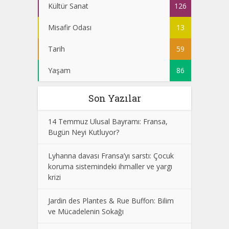
Kültür Sanat
126
Misafir Odası
13
Tarih
59
Yaşam
86
Son Yazılar
14 Temmuz Ulusal Bayramı: Fransa,
Bugün Neyi Kutluyor?
Lyhanna davası Fransa’yı sarstı: Çocuk
koruma sistemindeki ihmaller ve yargı
krizi
Jardin des Plantes & Rue Buffon: Bilim
ve Mücadelenin Sokağı