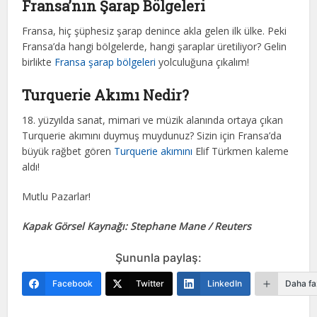
Fransa’nın Şarap Bölgeleri
Fransa, hiç şüphesiz şarap denince akla gelen ilk ülke. Peki
Fransa’da hangi bölgelerde, hangi şaraplar üretiliyor? Gelin
birlikte
Fransa şarap bölgeleri
yolculuğuna çıkalım!
Turquerie Akımı Nedir?
18. yüzyılda sanat, mimari ve müzik alanında ortaya çıkan
Turquerie akımını duymuş muydunuz? Sizin için Fransa’da
büyük rağbet gören
Turquerie akımını
Elif Türkmen kaleme
aldı!
Mutlu Pazarlar!
Kapak Görsel Kaynağı: Stephane Mane / Reuters
Şununla paylaş:
Facebook
Twitter
LinkedIn
Daha fa