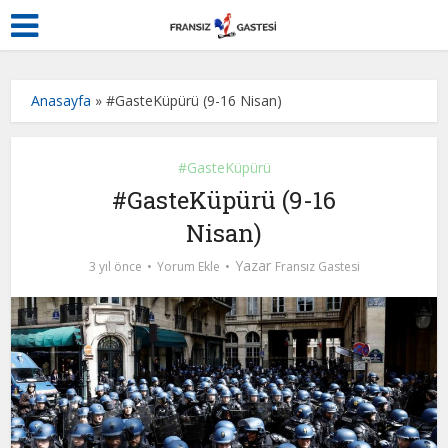
Anasayfa
»
#GasteKüpürü (9-16 Nisan)
#GasteKüpürü
#GasteKüpürü (9-16
Nisan)
Yazar
3 yıl önce
Yorum Ekle
Fransız Gastesi