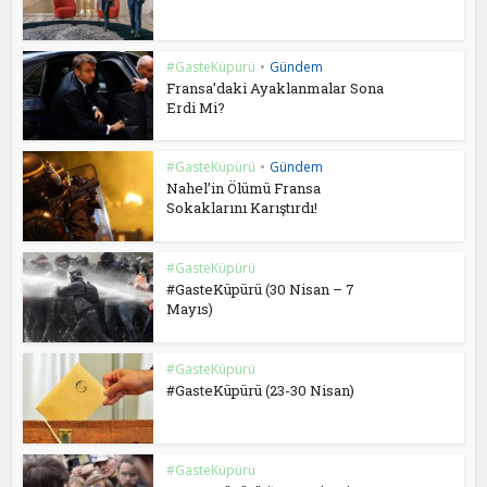
#GasteKüpürü
•
Gündem
Fransa’daki Ayaklanmalar Sona
Erdi Mi?
#GasteKüpürü
•
Gündem
Nahel’in Ölümü Fransa
Sokaklarını Karıştırdı!
#GasteKüpürü
#GasteKüpürü (30 Nisan – 7
Mayıs)
#GasteKüpürü
#GasteKüpürü (23-30 Nisan)
#GasteKüpürü