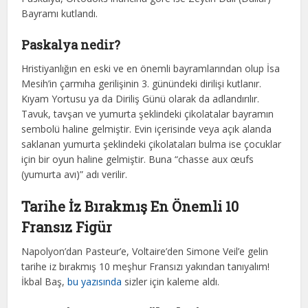
Bayramı kutlandı.
Paskalya nedir?
Hristiyanlığın en eski ve en önemli bayramlarından olup İsa
Mesih’in çarmıha gerilişinin 3. günündeki dirilişi kutlanır.
Kıyam Yortusu ya da Diriliş Günü olarak da adlandırılır.
Tavuk, tavşan ve yumurta şeklindeki çikolatalar bayramın
sembolü haline gelmiştir. Evin içerisinde veya açık alanda
saklanan yumurta şeklindeki çikolataları bulma ise çocuklar
için bir oyun haline gelmiştir. Buna “chasse aux œufs
(yumurta avı)” adı verilir.
Tarihe İz Bırakmış En Önemli 10
Fransız Figür
Napolyon’dan Pasteur’e, Voltaire’den Simone Veil’e gelin
tarihe iz bırakmış 10 meşhur Fransızı yakından tanıyalım!
İkbal Baş,
bu yazısında
sizler için kaleme aldı.