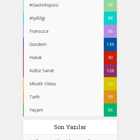
#GasteKüpürü
39
#İyiBilgi
88
Fransızca
36
Gündem
139
Hukuk
30
Kültür Sanat
126
Misafir Odası
13
Tarih
59
Yaşam
86
Son Yazılar