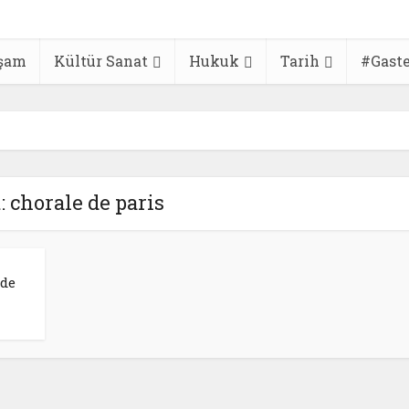
şam
Kültür Sanat
Hukuk
Tarih
#Gast
: chorale de paris
’de