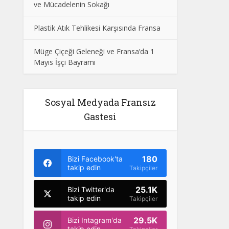
ve Mücadelenin Sokağı
Plastik Atık Tehlikesi Karşısında Fransa
Müge Çiçeği Geleneği ve Fransa’da 1
Mayıs İşçi Bayramı
Sosyal Medyada Fransız
Gastesi
180
Bizi Facebook'ta
takip edin
Takipçiler
25.1K
Bizi Twitter'da
takip edin
Takipçiler
29.5K
Bizi Intagram'da
takip edin