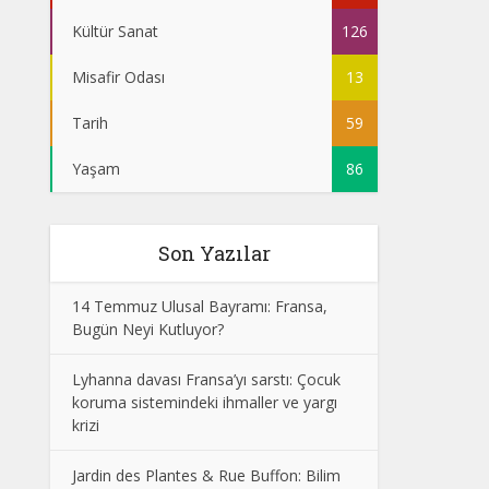
Kültür Sanat
126
Misafir Odası
13
Tarih
59
Yaşam
86
Son Yazılar
14 Temmuz Ulusal Bayramı: Fransa,
Bugün Neyi Kutluyor?
Lyhanna davası Fransa’yı sarstı: Çocuk
koruma sistemindeki ihmaller ve yargı
krizi
Jardin des Plantes & Rue Buffon: Bilim