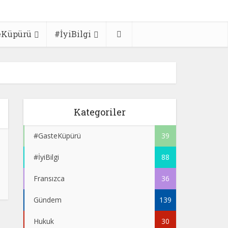
eKüpürü
#İyiBilgi
Kategoriler
#GasteKüpürü
39
#İyiBilgi
88
Fransızca
36
Gündem
139
Hukuk
30