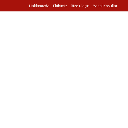
Hakkımızda
Ekibimiz
Bize ulaşın
Yasal Koşullar