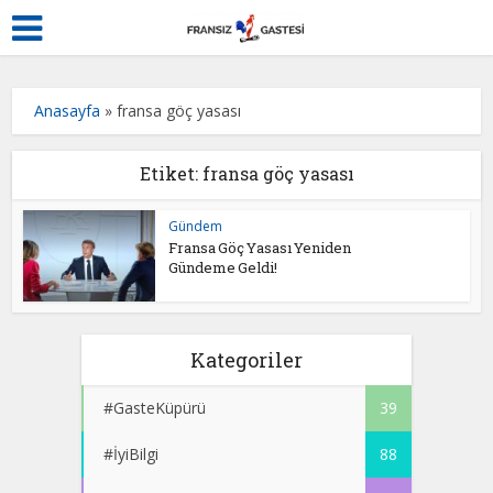
Anasayfa
»
fransa göç yasası
Etiket: fransa göç yasası
Gündem
Fransa Göç Yasası Yeniden
Gündeme Geldi!
Kategoriler
#GasteKüpürü
39
#İyiBilgi
88