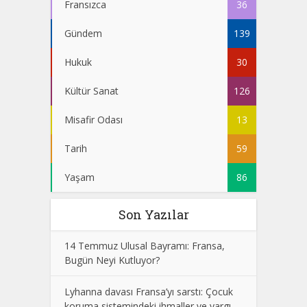
Fransızca
36
Gündem
139
Hukuk
30
Kültür Sanat
126
Misafir Odası
13
Tarih
59
Yaşam
86
Son Yazılar
14 Temmuz Ulusal Bayramı: Fransa,
Bugün Neyi Kutluyor?
Lyhanna davası Fransa’yı sarstı: Çocuk
koruma sistemindeki ihmaller ve yargı