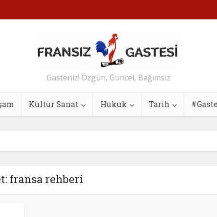
Gasteniz! Özgün, Güncel, Bağımsız
şam
Kültür Sanat
Hukuk
Tarih
#Gast
t: fransa rehberi