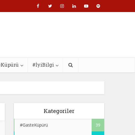
eKüpürü
#İyiBilgi
Kategoriler
#GasteKüpürü
39