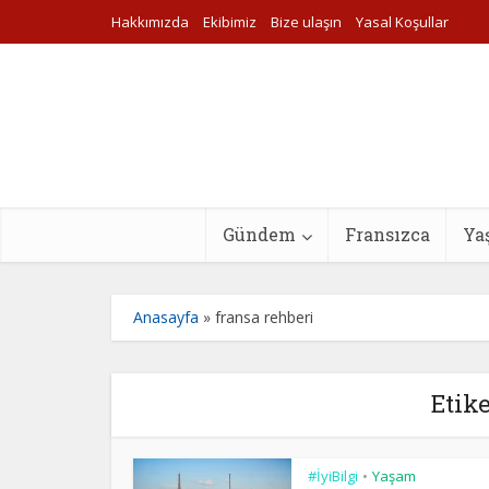
Hakkımızda
Ekibimiz
Bize ulaşın
Yasal Koşullar
Gündem
Fransızca
Ya
Anasayfa
»
fransa rehberi
Etike
#İyiBilgi
Yaşam
•