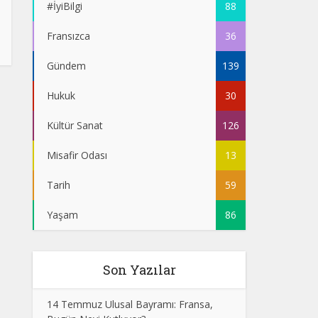
#İyiBilgi
88
Fransızca
36
Gündem
139
Hukuk
30
Kültür Sanat
126
Misafir Odası
13
Tarih
59
Yaşam
86
Son Yazılar
14 Temmuz Ulusal Bayramı: Fransa,