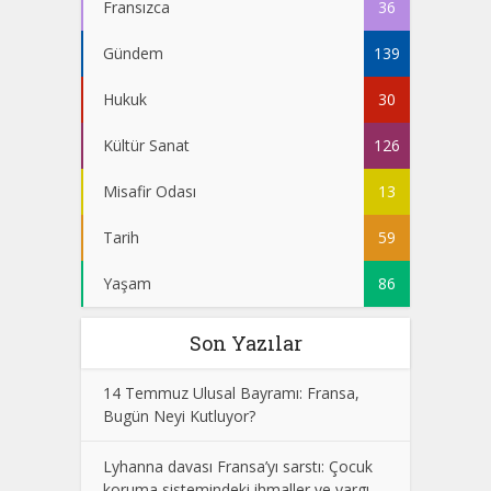
Fransızca
36
Gündem
139
Hukuk
30
Kültür Sanat
126
Misafir Odası
13
Tarih
59
Yaşam
86
Son Yazılar
14 Temmuz Ulusal Bayramı: Fransa,
Bugün Neyi Kutluyor?
Lyhanna davası Fransa’yı sarstı: Çocuk
koruma sistemindeki ihmaller ve yargı