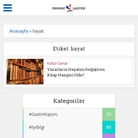
Anasayfa
»
hayat
Etiket: hayat
Kültür Sanat
Yazarların Hayatını Değiştiren
Kitap Hangisi Oldu?
Kategoriler
#GasteKüpürü
39
#İyiBilgi
88