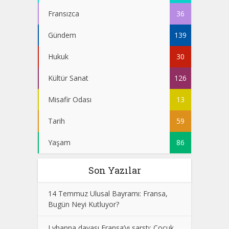
Fransızca
36
Gündem
139
Hukuk
30
Kültür Sanat
126
Misafir Odası
13
Tarih
59
Yaşam
86
Son Yazılar
14 Temmuz Ulusal Bayramı: Fransa,
Bugün Neyi Kutluyor?
Lyhanna davası Fransa’yı sarstı: Çocuk