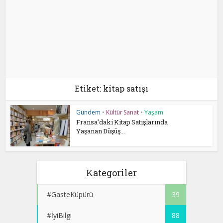
Etiket: kitap satışı
Gündem
•
Kültür Sanat
•
Yaşam
Fransa’daki Kitap Satışlarında
Yaşanan Düşüş...
Kategoriler
#GasteKüpürü
39
#İyiBilgi
88