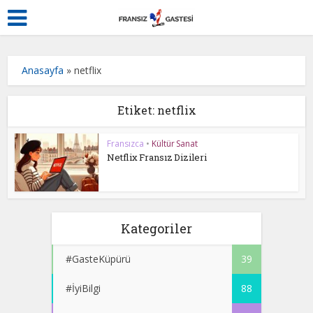
Anasayfa
»
netflix
Etiket: netflix
Fransızca
•
Kültür Sanat
Netflix Fransız Dizileri
Kategoriler
#GasteKüpürü
39
#İyiBilgi
88