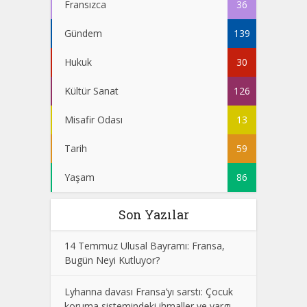
Fransızca
36
Gündem
139
Hukuk
30
Kültür Sanat
126
Misafir Odası
13
Tarih
59
Yaşam
86
Son Yazılar
14 Temmuz Ulusal Bayramı: Fransa,
Bugün Neyi Kutluyor?
Lyhanna davası Fransa’yı sarstı: Çocuk
koruma sistemindeki ihmaller ve yargı