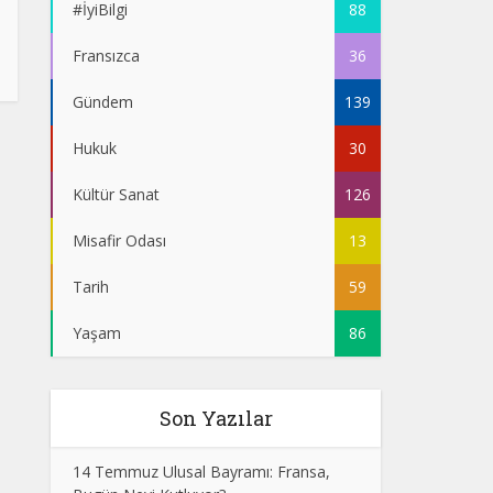
#İyiBilgi
88
Fransızca
36
Gündem
139
Hukuk
30
Kültür Sanat
126
Misafir Odası
13
Tarih
59
Yaşam
86
Son Yazılar
14 Temmuz Ulusal Bayramı: Fransa,