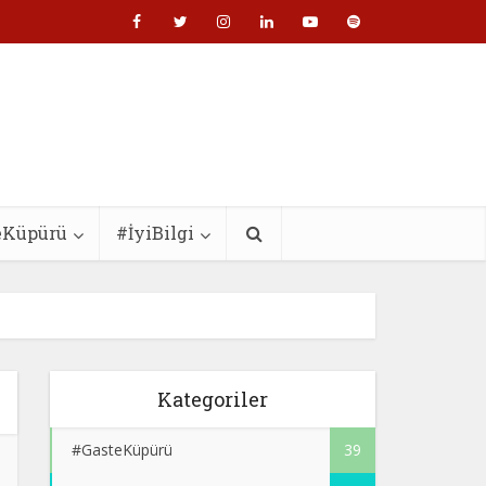
eKüpürü
#İyiBilgi
Kategoriler
#GasteKüpürü
39