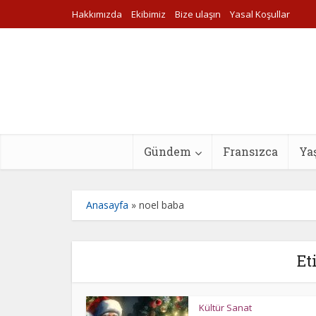
Hakkımızda
Ekibimiz
Bize ulaşın
Yasal Koşullar
Gündem
Fransızca
Ya
Anasayfa
»
noel baba
Et
Kültür Sanat