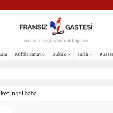
Gasteniz! Özgün, Güncel, Bağımsız
şam
Kültür Sanat
Hukuk
Tarih
#Gast
iket: noel baba