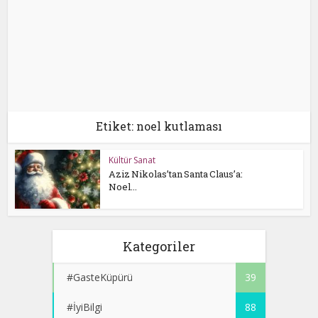
Etiket: noel kutlaması
Kültür Sanat
Aziz Nikolas’tan Santa Claus’a:
Noel...
Kategoriler
#GasteKüpürü
39
#İyiBilgi
88