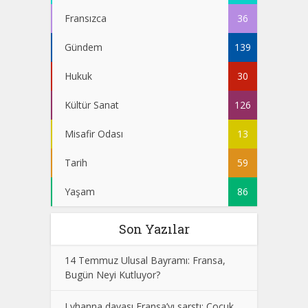
Fransızca
36
Gündem
139
Hukuk
30
Kültür Sanat
126
Misafir Odası
13
Tarih
59
Yaşam
86
Son Yazılar
14 Temmuz Ulusal Bayramı: Fransa,
Bugün Neyi Kutluyor?
Lyhanna davası Fransa’yı sarstı: Çocuk