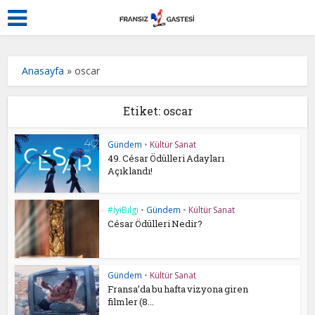
Anasayfa
»
oscar
Etiket: oscar
Gündem
•
Kültür Sanat
49. César Ödülleri Adayları
Açıklandı!
#İyiBilgi
•
Gündem
•
Kültür Sanat
César Ödülleri Nedir?
Gündem
•
Kültür Sanat
Fransa’da bu hafta vizyona giren
filmler (8...