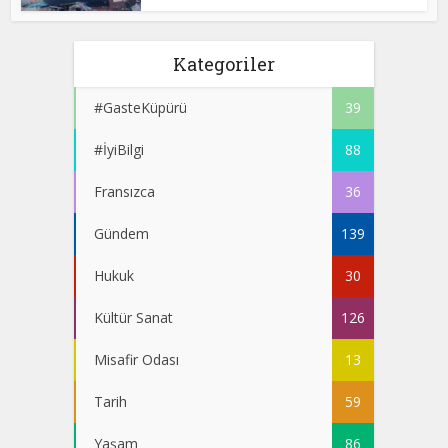
Kategoriler
#GasteKüpürü
39
#İyiBilgi
88
Fransızca
36
Gündem
139
Hukuk
30
Kültür Sanat
126
Misafir Odası
13
Tarih
59
Yaşam
86