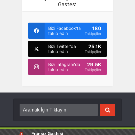
Gastesi
180
Bizi Facebook'ta
takip edin
Takipçiler
25.1K
Bizi Twitter'da
takip edin
Takipçiler
29.5K
Bizi Intagram'da
takip edin
Takipçiler
Copyright © {2022}. Created by
Fransız Gastesi
. Tüm hakları saklıdır.
Fransız Gastesi