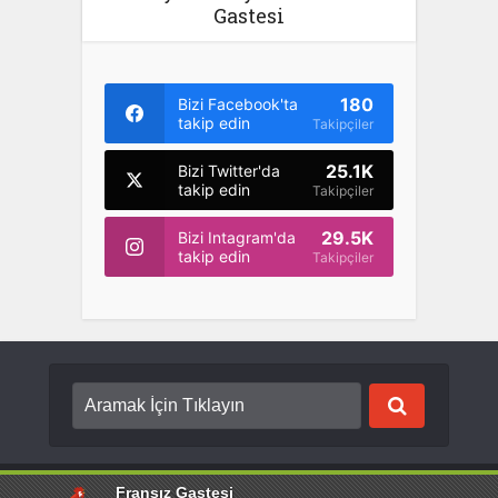
Gastesi
180
Bizi Facebook'ta
takip edin
Takipçiler
25.1K
Bizi Twitter'da
takip edin
Takipçiler
29.5K
Bizi Intagram'da
takip edin
Takipçiler
Copyright © {2022}. Created by
Fransız Gastesi
. Tüm hakları saklıdır.
Fransız Gastesi