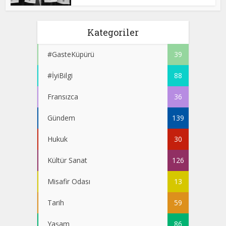
Kategoriler
#GasteKüpürü
39
#İyiBilgi
88
Fransızca
36
Gündem
139
Hukuk
30
Kültür Sanat
126
Misafir Odası
13
Tarih
59
Yaşam
86