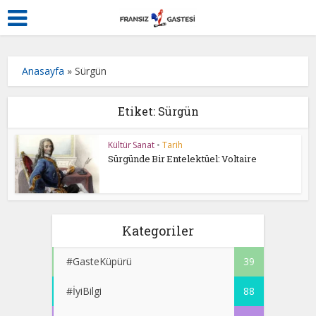
Anasayfa
»
Sürgün
Etiket: Sürgün
Kültür Sanat
•
Tarih
Sürgünde Bir Entelektüel: Voltaire
Kategoriler
#GasteKüpürü
39
#İyiBilgi
88