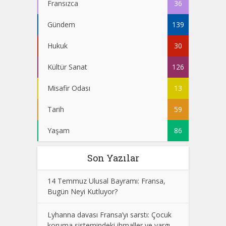
Fransızca
36
Gündem
139
Hukuk
30
Kültür Sanat
126
Misafir Odası
13
Tarih
59
Yaşam
86
Son Yazılar
14 Temmuz Ulusal Bayramı: Fransa,
Bugün Neyi Kutluyor?
Lyhanna davası Fransa’yı sarstı: Çocuk
koruma sistemindeki ihmaller ve yargı