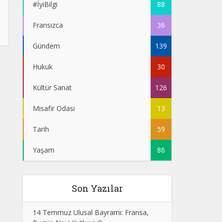
#İyiBilgi
88
Fransızca
36
Gündem
139
Hukuk
30
Kültür Sanat
126
Misafir Odası
13
Tarih
59
Yaşam
86
Son Yazılar
14 Temmuz Ulusal Bayramı: Fransa,