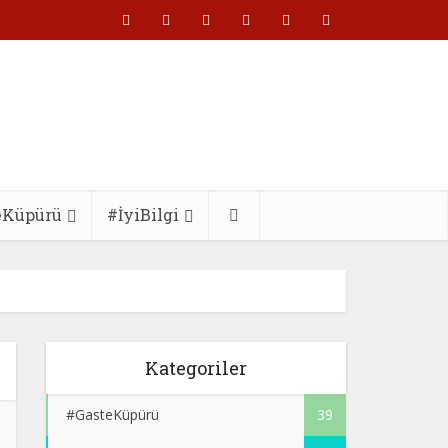
eKüpürü
#İyiBilgi
Kategoriler
#GasteKüpürü
39