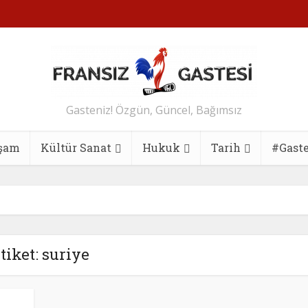
Gasteniz! Özgün, Güncel, Bağımsız
şam
Kültür Sanat
Hukuk
Tarih
#Gast
tiket: suriye