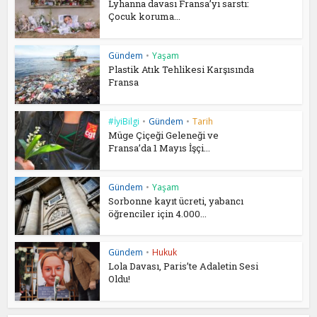
Lyhanna davası Fransa’yı sarstı:
Çocuk koruma...
Gündem
•
Yaşam
Plastik Atık Tehlikesi Karşısında
Fransa
#İyiBilgi
•
Gündem
•
Tarih
Müge Çiçeği Geleneği ve
Fransa’da 1 Mayıs İşçi...
Gündem
•
Yaşam
Sorbonne kayıt ücreti, yabancı
öğrenciler için 4.000...
Gündem
•
Hukuk
Lola Davası, Paris’te Adaletin Sesi
Oldu!