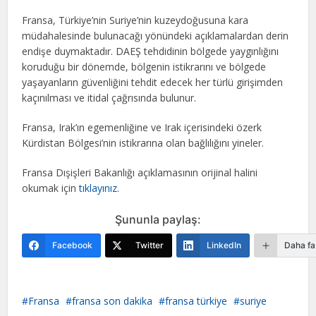
Fransa, Türkiye’nin Suriye’nin kuzeydoğusuna kara
müdahalesinde bulunacağı yönündeki açıklamalardan derin
endişe duymaktadır. DAEŞ tehdidinin bölgede yaygınlığını
koruduğu bir dönemde, bölgenin istikrarını ve bölgede
yaşayanların güvenliğini tehdit edecek her türlü girişimden
kaçınılması ve itidal çağrısında bulunur.
Fransa, Irak’ın egemenliğine ve Irak içerisindeki özerk
Kürdistan Bölgesi’nin istikrarına olan bağlılığını yineler.
Fransa Dışişleri Bakanlığı açıklamasının orijinal halini
okumak için
tıklayınız
.
Şununla paylaş:
Facebook
Twitter
LinkedIn
Daha fa
Fransa
fransa son dakika
fransa türkiye
suriye