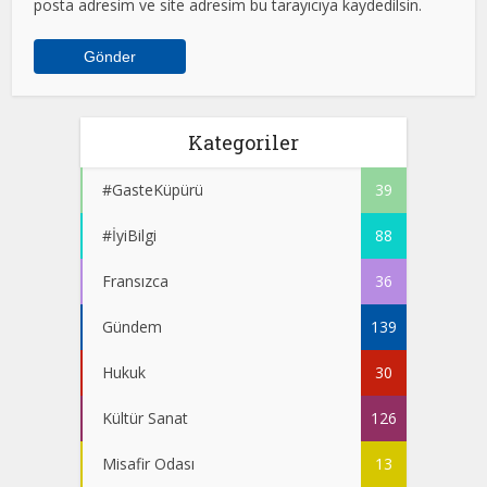
posta adresim ve site adresim bu tarayıcıya kaydedilsin.
Kategoriler
#GasteKüpürü
39
#İyiBilgi
88
Fransızca
36
Gündem
139
Hukuk
30
Kültür Sanat
126
Misafir Odası
13