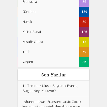
Fransızca
36
Gündem
139
Hukuk
30
Kültür Sanat
126
Misafir Odası
13
Tarih
59
Yaşam
86
Son Yazılar
14 Temmuz Ulusal Bayramı: Fransa,
Bugün Neyi Kutluyor?
Lyhanna davası Fransa’yı sarstı: Çocuk
koruma sistemindeki ihmaller ve yargı