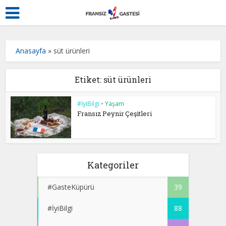
Anasayfa
»
süt ürünleri
Etiket: süt ürünleri
#İyiBilgi
•
Yaşam
Fransız Peynir Çeşitleri
Kategoriler
#GasteKüpürü
39
#İyiBilgi
88