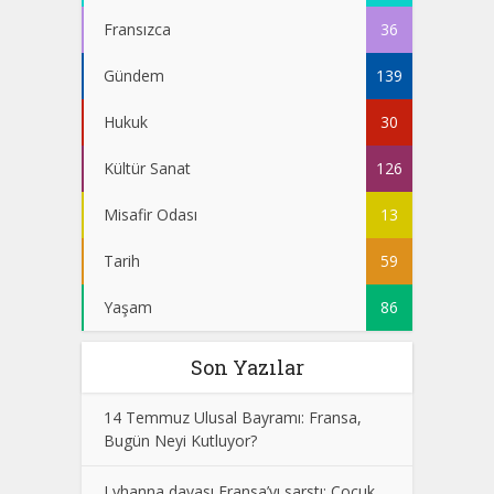
Fransızca
36
Gündem
139
Hukuk
30
Kültür Sanat
126
Misafir Odası
13
Tarih
59
Yaşam
86
Son Yazılar
14 Temmuz Ulusal Bayramı: Fransa,
Bugün Neyi Kutluyor?
Lyhanna davası Fransa’yı sarstı: Çocuk