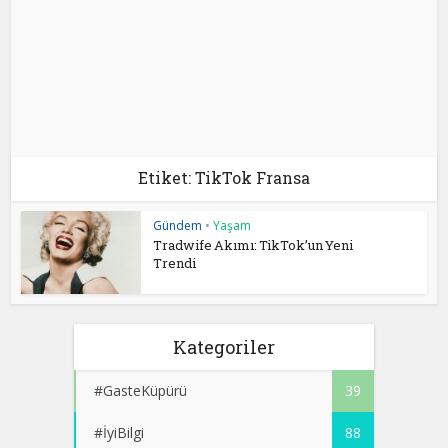
Etiket: TikTok Fransa
Gündem
•
Yaşam
Tradwife Akımı: TikTok’un Yeni
Trendi
Kategoriler
#GasteKüpürü
39
#İyiBilgi
88