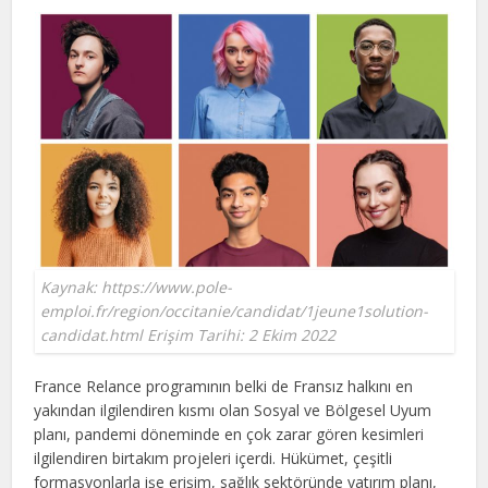
Kaynak: https://www.pole-
emploi.fr/region/occitanie/candidat/1jeune1solution-
candidat.html Erişim Tarihi: 2 Ekim 2022
France Relance programının belki de Fransız halkını en
yakından ilgilendiren kısmı olan Sosyal ve Bölgesel Uyum
planı, pandemi döneminde en çok zarar gören kesimleri
ilgilendiren birtakım projeleri içerdi. Hükümet, çeşitli
formasyonlarla işe erişim, sağlık sektöründe yatırım planı,