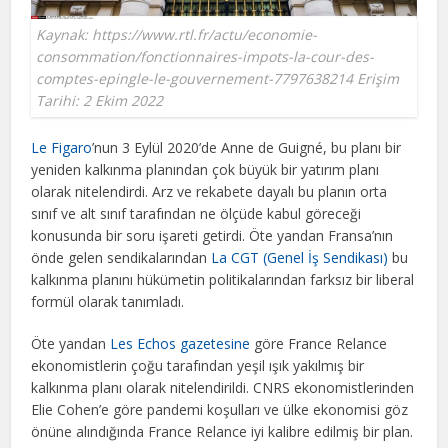
Kaynak: https://www.rtl.fr/actu/economie-
consommation/fonctionnaires-impots-la-cour-des-
comptes-epingle-le-gouvernement-7797638214 Erişim
Tarihi: 2 Ekim 2022
Le Figaro
’nun 3 Eylül 2020’de Anne de Guigné, bu planı bir
yeniden kalkınma planından çok büyük bir yatırım planı
olarak nitelendirdi. Arz ve rekabete dayalı bu planın orta
sınıf ve alt sınıf tarafından ne ölçüde kabul göreceği
konusunda bir soru işareti getirdi. Öte yandan Fransa’nın
önde gelen sendikalarından
La CGT (Genel İş Sendikası)
bu
kalkınma planını hükümetin politikalarından farksız bir liberal
formül olarak tanımladı.
Öte yandan
Les Echos gazetesine
göre France Relance
ekonomistlerin çoğu tarafından yeşil ışık yakılmış bir
kalkınma planı olarak nitelendirildi. CNRS ekonomistlerinden
Elie Cohen’e göre pandemi koşulları ve ülke ekonomisi göz
önüne alındığında France Relance iyi kalibre edilmiş bir plan.