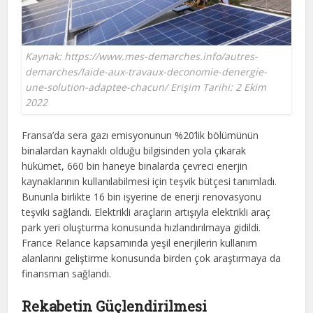
Kaynak: https://www.mes-demarches.info/autres-
demarches/laide-aux-travaux-deconomie-denergie-
une-solution-adaptee-chacun/ Erişim Tarihi: 2 Ekim
2022
Fransa’da sera gazı emisyonunun %20’lik bölümünün
binalardan kaynaklı olduğu bilgisinden yola çıkarak
hükümet, 660 bin haneye binalarda çevreci enerjin
kaynaklarının kullanılabilmesi için teşvik bütçesi tanımladı.
Bununla birlikte 16 bin işyerine de enerji renovasyonu
teşviki sağlandı. Elektrikli araçların artışıyla elektrikli araç
park yeri oluşturma konusunda hızlandırılmaya gidildi.
France Relance kapsamında yeşil enerjilerin kullanım
alanlarını geliştirme konusunda birden çok araştırmaya da
finansman sağlandı.
Rekabetin Güçlendirilmesi