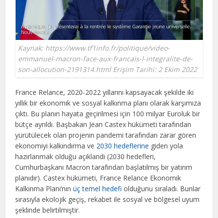
Kaynak: https://www.tf1info.fr/politique/video-
emmanuel-macron-face-aux-francais-l-integralite-de-
son-allocution-2191314.html Erişim Tarihi: 2 Ekim 2022
France Relance, 2020-2022 yıllarını kapsayacak şekilde iki
yıllık bir ekonomik ve sosyal kalkınma planı olarak karşımıza
çıktı. Bu planın hayata geçirilmesi için 100 milyar Euroluk bir
bütçe ayrıldı. Başbakan Jean Castex hükümeti tarafından
yürütülecek olan projenin pandemi tarafından zarar gören
ekonomiyi kalkındırma ve
2030 hedeflerine
giden yola
hazırlanmak olduğu açıklandı (2030 hedefleri,
Cumhurbaşkanı Macron tarafından başlatılmış bir yatırım
planıdır). Castex hükümeti, France Relance Ekonomik
Kalkınma Planı’nın
üç temel hedefi
olduğunu sıraladı. Bunlar
sırasıyla ekolojik geçiş, rekabet ile sosyal ve bölgesel uyum
şeklinde belirtilmiştir.