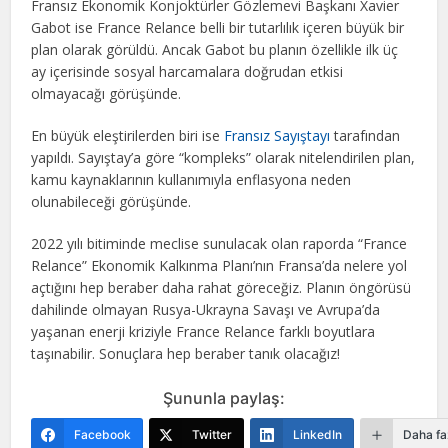
Fransız Ekonomik Konjoktürler Gözlemevi Başkanı Xavier
Gabot ise France Relance belli bir tutarlılık içeren büyük bir
plan olarak görüldü. Ancak Gabot bu planın özellikle ilk üç
ay içerisinde sosyal harcamalara doğrudan etkisi
olmayacağı görüşünde.
En büyük eleştirilerden biri ise
Fransız Sayıştayı
tarafından
yapıldı. Sayıştay’a göre “kompleks” olarak nitelendirilen plan,
kamu kaynaklarının kullanımıyla enflasyona neden
olunabileceği görüşünde.
2022 yılı bitiminde meclise sunulacak olan raporda “France
Relance” Ekonomik Kalkınma Planı’nın Fransa’da nelere yol
açtığını hep beraber daha rahat göreceğiz. Planın öngörüsü
dahilinde olmayan Rusya-Ukrayna Savaşı ve Avrupa’da
yaşanan enerji kriziyle France Relance farklı boyutlara
taşınabilir. Sonuçlara hep beraber tanık olacağız!
Şununla paylaş:
Facebook
Twitter
LinkedIn
Daha fa