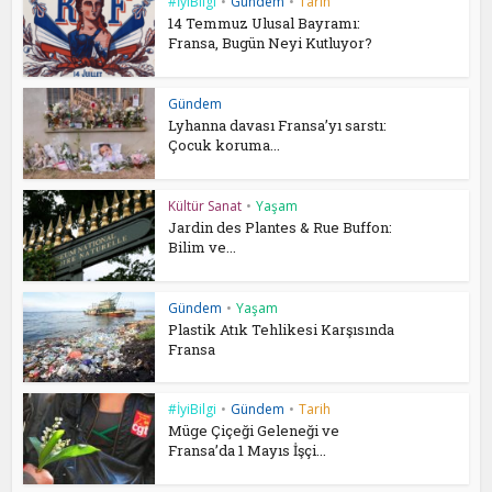
#İyiBilgi
•
Gündem
•
Tarih
14 Temmuz Ulusal Bayramı:
Fransa, Bugün Neyi Kutluyor?
Gündem
Lyhanna davası Fransa’yı sarstı:
Çocuk koruma...
Kültür Sanat
•
Yaşam
Jardin des Plantes & Rue Buffon:
Bilim ve...
Gündem
•
Yaşam
Plastik Atık Tehlikesi Karşısında
Fransa
#İyiBilgi
•
Gündem
•
Tarih
Müge Çiçeği Geleneği ve
Fransa’da 1 Mayıs İşçi...