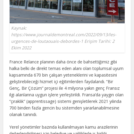
Kaynak:
https://www.journaldemontreal.com/2022/09/13/les-
urgences-de-loutaouais-debordes-1 Erişim Tarihi: 2
Ekim 2022
France Relance planının daha önce de bahsettiğimiz gibi
halka belki de direkt temas eden alanı olan toplumsal uyum
kapsamında 670 bin çalışan yeteneklerini ve kapasitesini
geliştirebileceği hizmet içi eğitimlerden faydalandı. “Bir
Genç, Bir Çözüm” projesi ile 4 milyona yakın genç Fransız
ilgi alanlarına uygun işlere yerleştirildi. Fransa’da yaygın olan
“çıraklık” (apprentissage) sistemi genişletilerek 2021 yılında
700 binden fazla gencin bu sistemden yararlanabilmesine
olanak tanındı.
Yerel yönetimler bazında kullanılmayan kamu arazilerinin
değerlendirilmesi için belediye ve valiliklerle iş birliği