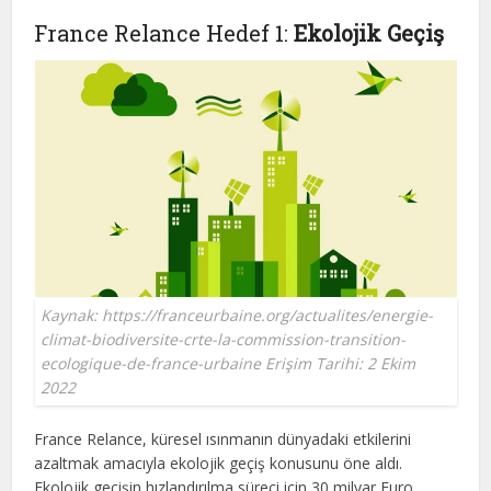
France Relance Hedef 1:
Ekolojik Geçiş
Kaynak: https://franceurbaine.org/actualites/energie-
climat-biodiversite-crte-la-commission-transition-
ecologique-de-france-urbaine Erişim Tarihi: 2 Ekim
2022
France Relance, küresel ısınmanın dünyadaki etkilerini
azaltmak amacıyla ekolojik geçiş konusunu öne aldı.
Ekolojik geçişin hızlandırılma süreci için 30 milyar Euro