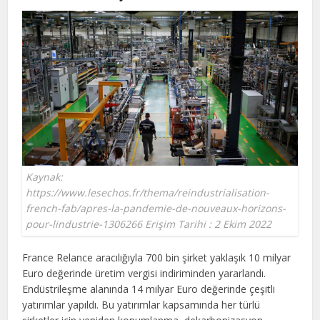
Kaynak:
https://www.lesechos.fr/thema/reindustrialisation-
french-fab/apres-la-pandemie-de-nouveaux-horizons-
pour-lindustrie-1306266 Erişim Tarihi : 2 Ekim 2022
France Relance aracılığıyla 700 bin şirket yaklaşık 10 milyar
Euro değerinde üretim vergisi indiriminden yararlandı.
Endüstrileşme alanında 14 milyar Euro değerinde çeşitli
yatırımlar yapıldı. Bu yatırımlar kapsamında her türlü