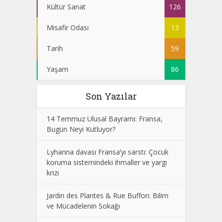
Kültür Sanat
126
Misafir Odası
13
Tarih
59
Yaşam
86
Son Yazılar
14 Temmuz Ulusal Bayramı: Fransa,
Bugün Neyi Kutluyor?
Lyhanna davası Fransa’yı sarstı: Çocuk
koruma sistemindeki ihmaller ve yargı
krizi
Jardin des Plantes & Rue Buffon: Bilim
ve Mücadelenin Sokağı