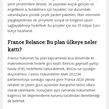
yerel yönetimlere destek, 26 yaşından küçük gençler ve
engellilerin iş bulabilmesi için teşvikler, zor durumdaki
vatandaşlara yönelik çeşitli yardım paketleri, fiber internetin
yaygılaştırılması vb. projelerle sosyal ve bölgesel uyum
sağlayabilmeyi hedefledi. Bu projeler için ise 35 milyar Euro
bütçe hazırlandı.
France Relance: Bu plan ülkeye neler
kattı?
Fransız hükümeti bu plan kapsamında kısa dönemde iki
makroekonomik hedefe göz kırptı: Birincisi gayrısafi yurtiçi
hasıla (PIB) hedeflerini tutturabilmek, ikincisi ise işsizliğin
düşürülmesi. Castex Hükümetinin Mart 2022’de
parlamentoya sunduğu
rapora
göre Fransa 2020 yılında
rekabet ve çekim gücü açısından Avrupa’nın birinci ülkesi
olarak tanımlandı. Sonuçların aynı zamanda hükümetten
bağımsız bir değerlendirme kurumu tarafından denetlendiği
de belirtildi.