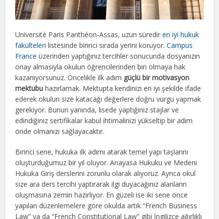
Université Paris Panthéon-Assas, uzun süredir
en iyi hukuk
fakülteleri
listesinde birinci sırada yerini koruyor.
Campus
France
üzerinden yaptığınız tercihler sonucunda dosyanızın
onay almasıyla okulun öğrencilerinden biri olmaya hak
kazanıyorsunuz. Öncelikle ilk adım
güçlü bir motivasyon
mektubu
hazırlamak. Mektupta kendinizi en iyi şekilde ifade
ederek okulun size katacağı değerlere doğru vurgu yapmak
gerekiyor. Bunun yanında, lisede yaptığınız stajlar ve
edindiğiniz sertifikalar kabul ihtimalinizi yükseltip bir adım
önde olmanızı sağlayacaktır.
Birinci sene, hukuka ilk adımı atarak temel yapı taşlarını
oluşturduğumuz bir yıl oluyor. Anayasa Hukuku ve Medeni
Hukuka Giriş derslerini zorunlu olarak alıyoruz. Ayrıca okul
size ara ders tercihi yaptırarak ilgi duyacağınız alanların
oluşmasına zemin hazırlıyor. En güzeli ise iki sene önce
yapılan düzenlemelere göre okulda artık “French Business
Law” ya da “French Constitutional Law” gibi İngilizce ağırlıklı