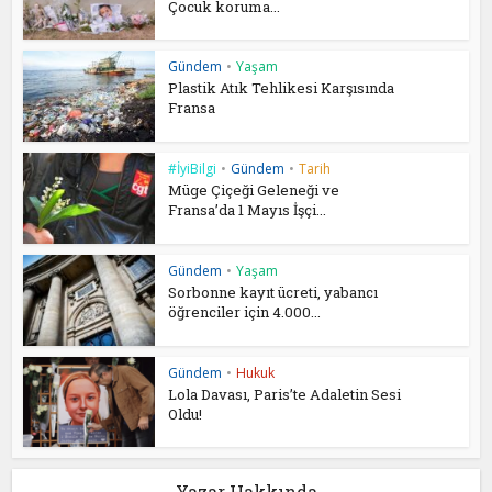
Çocuk koruma...
Gündem
•
Yaşam
Plastik Atık Tehlikesi Karşısında
Fransa
#İyiBilgi
•
Gündem
•
Tarih
Müge Çiçeği Geleneği ve
Fransa’da 1 Mayıs İşçi...
Gündem
•
Yaşam
Sorbonne kayıt ücreti, yabancı
öğrenciler için 4.000...
Gündem
•
Hukuk
Lola Davası, Paris’te Adaletin Sesi
Oldu!
Yazar Hakkında