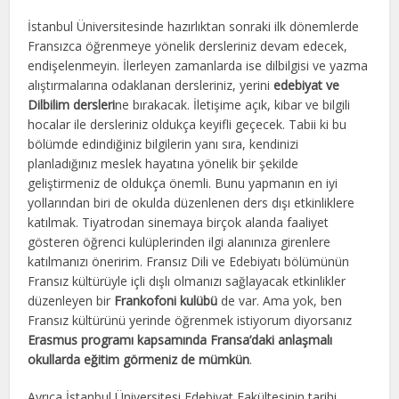
İstanbul Üniversitesinde hazırlıktan sonraki ilk dönemlerde
Fransızca öğrenmeye yönelik dersleriniz devam edecek,
endişelenmeyin. İlerleyen zamanlarda ise dilbilgisi ve yazma
alıştırmalarına odaklanan dersleriniz, yerini
edebiyat ve
Dilbilim dersleri
ne bırakacak. İletişime açık, kibar ve bilgili
hocalar ile dersleriniz oldukça keyifli geçecek. Tabii ki bu
bölümde edindiğiniz bilgilerin yanı sıra, kendinizi
planladığınız meslek hayatına yönelik bir şekilde
geliştirmeniz de oldukça önemli. Bunu yapmanın en iyi
yollarından biri de okulda düzenlenen ders dışı etkinliklere
katılmak. Tiyatrodan sinemaya birçok alanda faaliyet
gösteren öğrenci kulüplerinden ilgi alanınıza girenlere
katılmanızı öneririm. Fransız Dili ve Edebiyatı bölümünün
Fransız kültürüyle içli dışlı olmanızı sağlayacak etkinlikler
düzenleyen bir
Frankofoni kulübü
de var. Ama yok, ben
Fransız kültürünü yerinde öğrenmek istiyorum diyorsanız
Erasmus programı kapsamında Fransa’daki anlaşmalı
okullarda eğitim görmeniz de mümkün
.
Ayrıca İstanbul Üniversitesi Edebiyat Fakültesinin tarihi