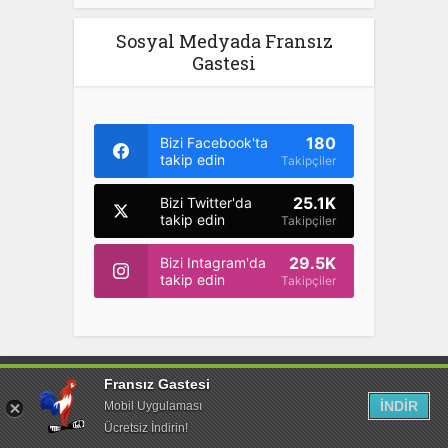
Sosyal Medyada Fransız
Gastesi
180
Bizi Facebook'ta
takip edin
Takipçiler
25.1K
Bizi Twitter'da
takip edin
Takipçiler
29.5K
Bizi Intagram'da
takip edin
Takipçiler
Fransız Gastesi
İNDİR
Mobil Uygulaması
Ücretsiz İndirin!