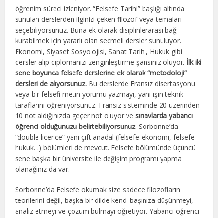
öğrenim süreci izleniyor. “Felsefe Tarihi” başlığı altında
sunulan derslerden ilginizi çeken filozof veya temaları
seçebiliyorsunuz. Buna ek olarak disiplinlerarası bağ
kurabilmek için yararlı olan seçmeli dersler sunuluyor.
Ekonomi, Siyaset Sosyolojisi, Sanat Tarihi, Hukuk gibi
dersler alıp diplomanızı zenginleştirme şansınız oluyor.
İlk iki
sene boyunca felsefe derslerine ek olarak “metodoloji”
dersleri de alıyorsunuz.
Bu derslerde Fransız disertasyonu
veya bir felsefi metin yorumu yazmayı, yani işin teknik
taraflarını öğreniyorsunuz. Fransız sisteminde 20 üzerinden
10 not aldığınızda geçer not oluyor ve
sınavlarda yabancı
öğrenci olduğunuzu belirtebiliyorsunuz
. Sorbonne’da
“double licence” yani çift anadal (felsefe-ekonomi, felsefe-
hukuk…) bölümleri de mevcut. Felsefe bölümünde üçüncü
sene başka bir üniversite ile değişim programı yapma
olanağınız da var.
Sorbonne’da Felsefe okumak size sadece filozofların
teorilerini değil, başka bir dilde kendi başınıza düşünmeyi,
analiz etmeyi ve çözüm bulmayı öğretiyor. Yabancı öğrenci