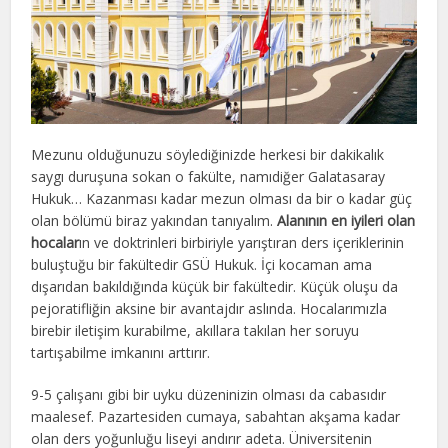
Mezunu olduğunuzu söylediğinizde herkesi bir dakikalık
saygı duruşuna sokan o fakülte, namıdiğer Galatasaray
Hukuk… Kazanması kadar mezun olması da bir o kadar güç
olan bölümü biraz yakından tanıyalım.
Alanının en iyileri olan
hocalar
ın ve doktrinleri birbiriyle yarıştıran ders içeriklerinin
buluştuğu bir fakültedir GSÜ Hukuk. İçi kocaman ama
dışarıdan bakıldığında küçük bir fakültedir. Küçük oluşu da
pejoratifliğin aksine bir avantajdır aslında. Hocalarımızla
birebir iletişim kurabilme, akıllara takılan her soruyu
tartışabilme imkanını arttırır.
9-5 çalışanı gibi bir uyku düzeninizin olması da cabasıdır
maalesef. Pazartesiden cumaya, sabahtan akşama kadar
olan ders yoğunluğu liseyi andırır adeta. Üniversitenin