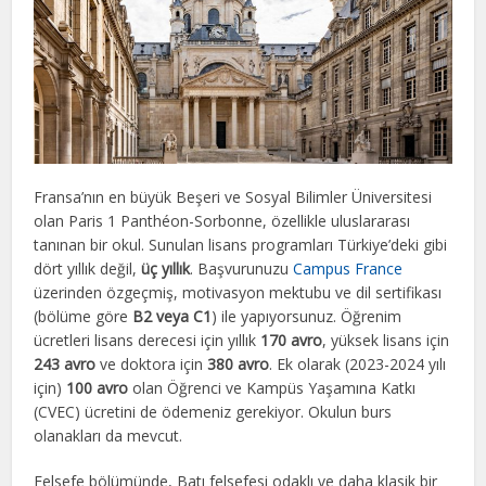
Fransa’nın en büyük Beşeri ve Sosyal Bilimler Üniversitesi
olan Paris 1 Panthéon-Sorbonne, özellikle uluslararası
tanınan bir okul. Sunulan lisans programları Türkiye’deki gibi
dört yıllık değil,
üç yıllık
. Başvurunuzu
Campus France
üzerinden özgeçmiş, motivasyon mektubu ve dil sertifikası
(bölüme göre
B2 veya C1
) ile yapıyorsunuz. Öğrenim
ücretleri lisans derecesi için yıllık
170 avro
, yüksek lisans için
243 avro
ve doktora için
380 avro
. Ek olarak (2023-2024 yılı
için)
100 avro
olan Öğrenci ve Kampüs Yaşamına Katkı
(CVEC) ücretini de ödemeniz gerekiyor. Okulun burs
olanakları da mevcut.
Felsefe bölümünde, Batı felsefesi odaklı ve daha klasik bir