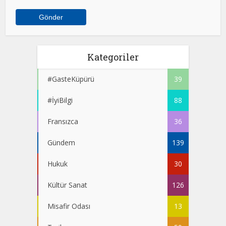
Kategoriler
#GasteKüpürü
39
#İyiBilgi
88
Fransızca
36
Gündem
139
Hukuk
30
Kültür Sanat
126
Misafir Odası
13