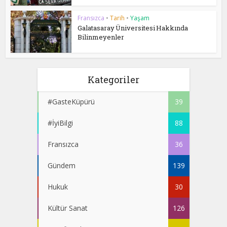
Fransızca
•
Tarih
•
Yaşam
Galatasaray Üniversitesi Hakkında
Bilinmeyenler
Kategoriler
#GasteKüpürü
39
#İyiBilgi
88
Fransızca
36
Gündem
139
Hukuk
30
Kültür Sanat
126