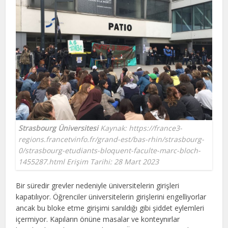
Strasbourg Üniversitesi
Kaynak: https://france3-
regions.francetvinfo.fr/grand-est/bas-rhin/strasbourg-
0/strasbourg-etudiants-bloquent-faculte-marc-bloch-
1455287.html Erişim Tarihi: 28 Mart 2023
Bir süredir grevler nedeniyle üniversitelerin girişleri
kapatılıyor. Öğrenciler üniversitelerin girişlerini engelliyorlar
ancak bu bloke etme girişimi sanıldığı gibi şiddet eylemleri
içermiyor. Kapıların önüne masalar ve konteynırlar