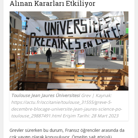
Alınan Kararları Etkiliyor
Toulouse Jean Jaures Üniversitesi
Grev | Kaynak:
https://actu.fr/occitanie/toulouse_31555/greve-5-
decembre-blocage-universite-jean-jaures-science-po-
toulouse_29887491.html Erişim Tarihi: 28 Mart 2023
Grevler sürerken bu durum, Fransız öğrenciler arasında da
çok yaygın olarak konuşuluyor. Örneğin sağ görüşlü