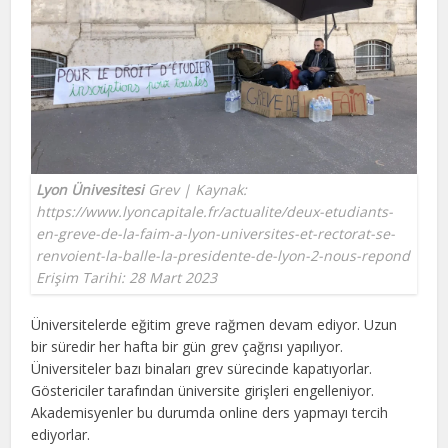
Lyon Ünivesitesi
Grev | Kaynak:
https://www.lyoncapitale.fr/actualite/deux-etudiants-
en-greve-de-la-faim-a-lyon-universites-et-rectorat-se-
renvoient-la-balle-la-presidente-de-lyon-2-nous-repond
Erişim Tarihi: 28 Mart 2023
Üniversitelerde eğitim greve rağmen devam ediyor. Uzun
bir süredir her hafta bir gün grev çağrısı yapılıyor.
Üniversiteler bazı binaları grev sürecinde kapatıyorlar.
Göstericiler tarafından üniversite girişleri engelleniyor.
Akademisyenler bu durumda online ders yapmayı tercih
ediyorlar.