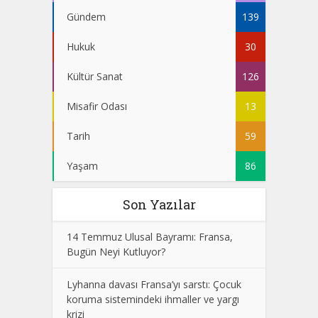
Gündem
139
Hukuk
30
Kültür Sanat
126
Misafir Odası
13
Tarih
59
Yaşam
86
Son Yazılar
14 Temmuz Ulusal Bayramı: Fransa,
Bugün Neyi Kutluyor?
Lyhanna davası Fransa’yı sarstı: Çocuk
koruma sistemindeki ihmaller ve yargı
krizi