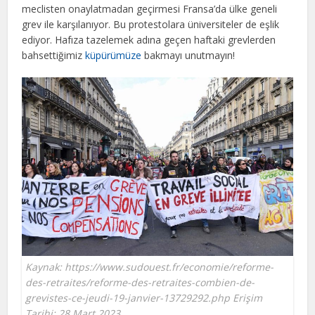
meclisten onaylatmadan geçirmesi Fransa’da ülke geneli
grev ile karşılanıyor. Bu protestolara üniversiteler de eşlik
ediyor. Hafıza tazelemek adına geçen haftaki grevlerden
bahsettiğimiz
küpürümüze
bakmayı unutmayın!
Kaynak: https://www.sudouest.fr/economie/reforme-
des-retraites/reforme-des-retraites-combien-de-
grevistes-ce-jeudi-19-janvier-13729292.php Erişim
Tarihi: 28 Mart 2023