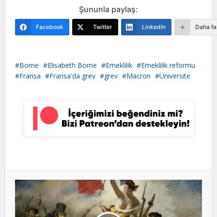
Şununla paylaş:
Facebook
Twitter
LinkedIn
Daha fa
Borne
Elisabeth Borne
Emeklilik
Emeklilik reformu
Fransa
Fransa'da grev
grev
Macron
Üniversite