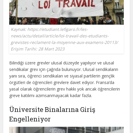
Kaynak: https://etudiant.lefigaro.fr/les-
news/actu/detail/article/loi-travail-des-etudiants-
grevistes-reclament-la-moyenne-aux-examens-20113/
Erişim Tarihi: 28 Mart 2023
Bilindiği üzere grevler ulusal düzeyde yapılıyor ve ulusal
sendikalar grev için çağrıda bulunuyor. Ulusal sendikaların
yanı sıra, öğrenci sendikaları ve siyasal partilerin gençlik
örgütleri de öğrencileri grevlere davet ediyor. Fransa’da
yasal olarak öğrencilerin grev hakkı yok ancak öğrencilerin
greve katılımı azımsanmayacak kadar fazla.
Üniversite Binalarına Giriş
Engelleniyor