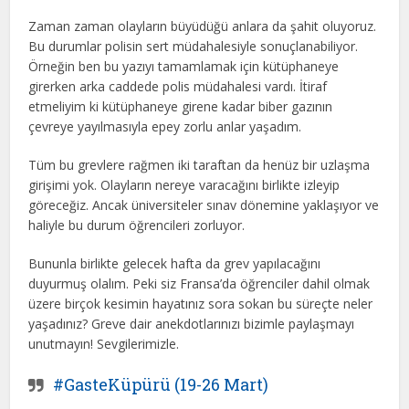
Zaman zaman olayların büyüdüğü anlara da şahit oluyoruz.
Bu durumlar polisin sert müdahalesiyle sonuçlanabiliyor.
Örneğin ben bu yazıyı tamamlamak için kütüphaneye
girerken arka caddede polis müdahalesi vardı. İtiraf
etmeliyim ki kütüphaneye girene kadar biber gazının
çevreye yayılmasıyla epey zorlu anlar yaşadım.
Tüm bu grevlere rağmen iki taraftan da henüz bir uzlaşma
girişimi yok. Olayların nereye varacağını birlikte izleyip
göreceğiz. Ancak üniversiteler sınav dönemine yaklaşıyor ve
haliyle bu durum öğrencileri zorluyor.
Bununla birlikte gelecek hafta da grev yapılacağını
duyurmuş olalım. Peki siz Fransa’da öğrenciler dahil olmak
üzere birçok kesimin hayatınız sora sokan bu süreçte neler
yaşadınız? Greve dair anekdotlarınızı bizimle paylaşmayı
unutmayın! Sevgilerimizle.
#GasteKüpürü (19-26 Mart)