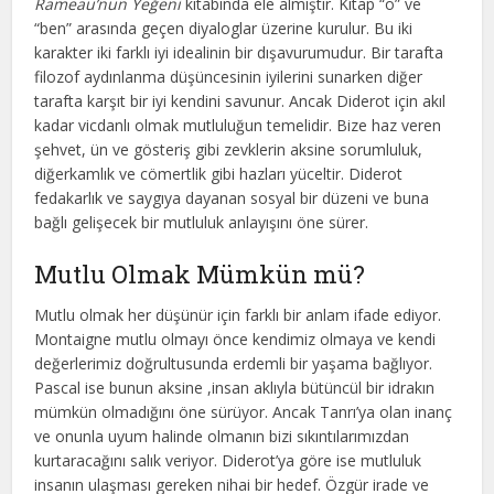
Rameau’nun Yeğeni
kitabında ele almıştır. Kitap “o” ve
“ben” arasında geçen diyaloglar üzerine kurulur. Bu iki
karakter iki farklı iyi idealinin bir dışavurumudur. Bir tarafta
filozof aydınlanma düşüncesinin iyilerini sunarken diğer
tarafta karşıt bir iyi kendini savunur. Ancak Diderot için akıl
kadar vicdanlı olmak mutluluğun temelidir. Bize haz veren
şehvet, ün ve gösteriş gibi zevklerin aksine sorumluluk,
diğerkamlık ve cömertlik gibi hazları yüceltir. Diderot
fedakarlık ve saygıya dayanan sosyal bir düzeni ve buna
bağlı gelişecek bir mutluluk anlayışını öne sürer.
Mutlu Olmak Mümkün mü?
Mutlu olmak her düşünür için farklı bir anlam ifade ediyor.
Montaigne mutlu olmayı önce kendimiz olmaya ve kendi
değerlerimiz doğrultusunda erdemli bir yaşama bağlıyor.
Pascal ise bunun aksine ,insan aklıyla bütüncül bir idrakın
mümkün olmadığını öne sürüyor. Ancak Tanrı’ya olan inanç
ve onunla uyum halinde olmanın bizi sıkıntılarımızdan
kurtaracağını salık veriyor. Diderot’ya göre ise mutluluk
insanın ulaşması gereken nihai bir hedef. Özgür irade ve