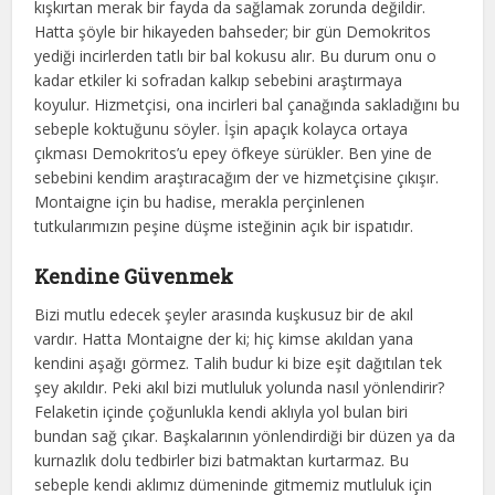
kışkırtan merak bir fayda da sağlamak zorunda değildir.
Hatta şöyle bir hikayeden bahseder; bir gün Demokritos
yediği incirlerden tatlı bir bal kokusu alır. Bu durum onu o
kadar etkiler ki sofradan kalkıp sebebini araştırmaya
koyulur. Hizmetçisi, ona incirleri bal çanağında sakladığını bu
sebeple koktuğunu söyler. İşin apaçık kolayca ortaya
çıkması Demokritos’u epey öfkeye sürükler. Ben yine de
sebebini kendim araştıracağım der ve hizmetçisine çıkışır.
Montaigne için bu hadise, merakla perçinlenen
tutkularımızın peşine düşme isteğinin açık bir ispatıdır.
Kendine Güvenmek
Bizi mutlu edecek şeyler arasında kuşkusuz bir de akıl
vardır. Hatta Montaigne der ki; hiç kimse akıldan yana
kendini aşağı görmez. Talih budur ki bize eşit dağıtılan tek
şey akıldır. Peki akıl bizi mutluluk yolunda nasıl yönlendirir?
Felaketin içinde çoğunlukla kendi aklıyla yol bulan biri
bundan sağ çıkar. Başkalarının yönlendirdiği bir düzen ya da
kurnazlık dolu tedbirler bizi batmaktan kurtarmaz. Bu
sebeple kendi aklımız dümeninde gitmemiz mutluluk için