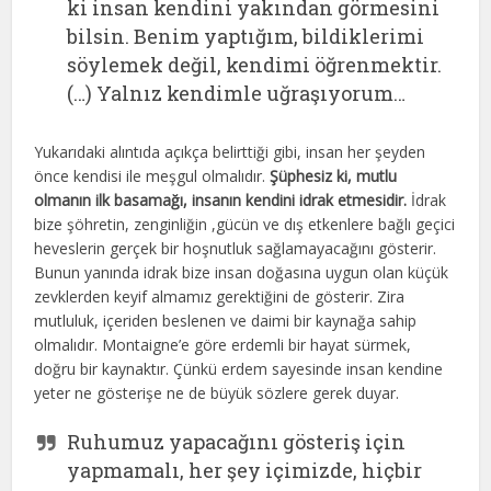
ki insan kendini yakından görmesini
bilsin. Benim yaptığım, bildiklerimi
söylemek değil, kendimi öğrenmektir.
(…) Yalnız kendimle uğraşıyorum…
Yukarıdaki alıntıda açıkça belirttiği gibi, insan her şeyden
önce kendisi ile meşgul olmalıdır.
Şüphesiz ki, mutlu
olmanın ilk basamağı, insanın kendini idrak etmesidir.
İdrak
bize şöhretin, zenginliğin ,gücün ve dış etkenlere bağlı geçici
heveslerin gerçek bir hoşnutluk sağlamayacağını gösterir.
Bunun yanında idrak bize insan doğasına uygun olan küçük
zevklerden keyif almamız gerektiğini de gösterir. Zira
mutluluk, içeriden beslenen ve daimi bir kaynağa sahip
olmalıdır. Montaigne’e göre erdemli bir hayat sürmek,
doğru bir kaynaktır. Çünkü erdem sayesinde insan kendine
yeter ne gösterişe ne de büyük sözlere gerek duyar.
Ruhumuz yapacağını gösteriş için
yapmamalı, her şey içimizde, hiçbir