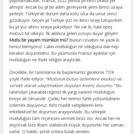
yayınlamaktadır. Fransa, 2022 yılında yirminci sırada yer
almıştır. Ancak bu yıl bir adım gerileyerek yirmi birinci sıraya
yerleşti. Türkiye’de durum daha kötü olsa da umut verici
gözüküyor. Geçen yıl Türkiye yüz on ikinci sırayı tutuyorken
bu yıl yüz altıncı sıraya yükseliyor. Ne var ki, hala epey
mutsuz bir ülkeyiz. İlk aklınıza gelen soruyu duyar gibiyim.
Mutlu bir yaşam mümkün mü?
Bunun cevabını ne yazık ki
henüz bilmiyoruz. Lakin mutluluğun ne olduğuna dair hep
beraber düşünebiliriz. Bu yazımızda Fransız aydınlar için
mutluluğun ne ifade ettiğini araştırdık.
Öncelikle, bir tanımlama ile başlamamız gerekirse TDK
şöyle ifade ediyor:
“Mutluluk bütün özlemlere eksiksiz ve
sürekli olarak ulaşılmaktan duyulan kıvanç durumu.”
Bu
tanımdan çıkarabileceğimiz ilk yargı sanırım mutluluğun
bireye ait olmasıdır. Çünkü her birimiz farklı yoksunlukların
özlemini duyuyoruz. Kimi maddi sahipliklerin kimi
entellektüel bir doyumun arayışındadır. Bu sebeple
mutluluğun tam reçetesini vermek biraz zor. Ancak her ne
arıyorsak bize ilham olabilecek büyük düşünürler her zaman
varlar. O halde, şimdi onlara kulak verelim.