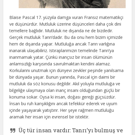
Blaise Pascal 17. yüzyıla damga vuran Fransız matematikçi
ve düşünürdür. Mutluluk üzerine düşünceleri daha çok dini
temellere bağlıdır. Mutluluk ne dışarıda ne de bizdedir.
Gerçek mutluluk Tanrı’dadır. Bu da onu hem bizim içimizde
hem de dışarıda yapar. Mutluluğa ancak Tanrı varlığına
inanarak ulaşabiliriz. Istıraplarımızın temelinde Tanrı’ya
inanmamak yatar. Çünkü inançsız bir insan ölümünün
anlamsızlığı karşısında savrulmaktan kendini alamaz.
Korkularını unutmak için dünyevi zevkler peşinde yanılsama
bir dünyada yaşar. Bunun yanında, Pascal için daimi bir
mutluluk da söz konusu değildir. Akıl yoluyla mutluluğa ve
bilgeliğe ulaşmaya olan inanç insanı olduğundan güçlü bir
konuma sokar. Oysa ki insan, doğası gereği güçsüzdür.
İnsan bu ruh karışıklığını ancak tefekkür ederek ve uyum
içinde yaşayarak yatıştırır. Her şeye rağmen mutluluğu
aramak her insan için evrensel bir istektir.
Üç tür insan vardır: Tanrı’yı bulmuş ve