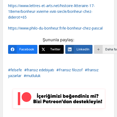
https://www.lettres-et-arts.net/histoire-litteraire-17-
18eme/bonheur-xvieme-xviii-siecle/bonheur-chez-
diderot+65
https://www.philo-du-bonheur.fr/le-bonheur-chez-pascal
Şununla paylaş:
Facebook
Twitter
LinkedIn
Daha fa
felsefe
fransız edebiyatı
Fransız filozof
fransız
yazarlar
mutluluk