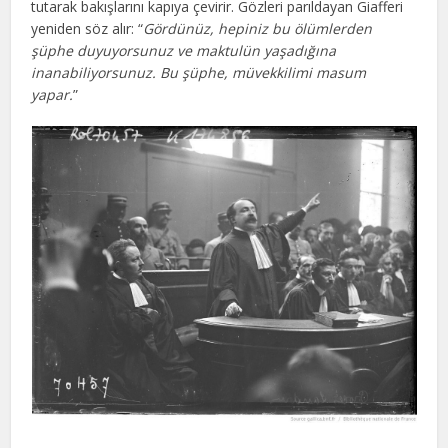
tutarak bakışlarını kapıya çevirir. Gözleri parıldayan Giafferi
yeniden söz alır: “
Gördünüz, hepiniz bu ölümlerden
şüphe duyuyorsunuz ve maktulün yaşadığına
inanabiliyorsunuz. Bu şüphe, müvekkilimi masum
yapar.
”