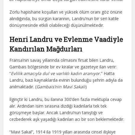
Zorlu hapishane koşulları ve yüksek ölüm oranı göz önüne
alındığında, bu sürgün kararının, Landru’nun bir seri katile
dönüşmesinde etkili olabileceği düşünülmektedir.
Henri Landru ve
Evlenme Vaadiyle
Kandırılan Mağdurları
Fransa’nın savaş yıllarında olmasını fırsat bilen Landru,
Gambais bölgesinde bir ev kiralar ve gazeteye ilan verir:
“
Evlilik amacıyla dul ve varlıklı kadın aranıyor.
” Hatta
Landru, bazı kaynaklarda evinin bulunduğu şehrin adıyla da
anılmaktadır. (
Gambais’nin Mavi Sakalı
)
İlginçtir ki Landru, bu ilanına 300’den fazla mektupla cevap
alır. Ardından isim sırasına dizdiği kadınlarla tek tek
görüşmeye başlar. Ancak Landru’nun tanıştığı ve
cezbederek aşk yaşadığı kadınları acı bir son beklemektedir.
“Mavi Sakal”, 1914 ila 1919 yılları arasında cinsel ilişkiye