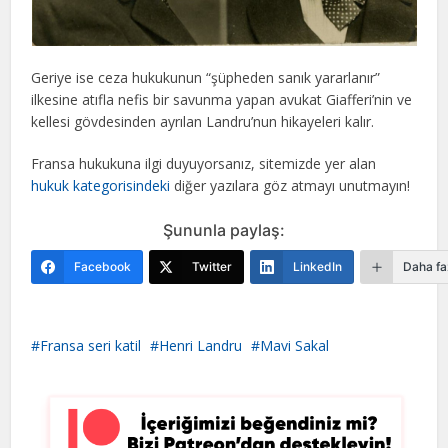
Geriye ise ceza hukukunun “şüpheden sanık yararlanır”
ilkesine atıfla nefis bir savunma yapan avukat Giafferi’nin ve
kellesi gövdesinden ayrılan Landru’nun hikayeleri kalır.
Fransa hukukuna ilgi duyuyorsanız, sitemizde yer alan
hukuk kategorisindeki
diğer yazılara göz atmayı unutmayın!
Şununla paylaş:
Facebook
Twitter
LinkedIn
Daha fa
Fransa seri katil
Henri Landru
Mavi Sakal