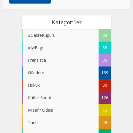
Kategoriler
#GasteKüpürü
39
#İyiBilgi
88
Fransızca
36
Gündem
139
Hukuk
30
Kültür Sanat
126
Misafir Odası
13
Tarih
59