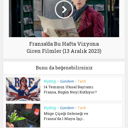
Fransa’da Bu Hafta Vizyona
Giren Filmler (13 Aralık 2023)
Bunu da beğenebilirsiniz
#İyiBilgi
•
Gündem
•
Tarih
14 Temmuz Ulusal Bayramı:
Fransa, Bugün Neyi Kutluyor?
#İyiBilgi
•
Gündem
•
Tarih
Müge Çiçeği Geleneği ve
Fransa’da 1 Mayıs İşçi...