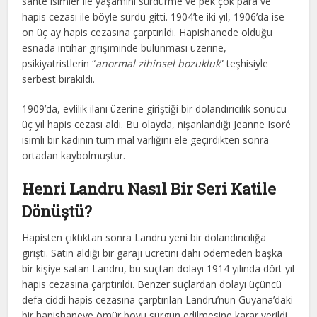
sahte isimler ile yaşamını sürdürme ve pek çok para ve
hapis cezası ile böyle sürdü gitti. 1904’te iki yıl, 1906’da ise
on üç ay hapis cezasına çarptırıldı. Hapishanede olduğu
esnada intihar girişiminde bulunması üzerine,
psikiyatristlerin “
anormal zihinsel bozukluk
” teşhisiyle
serbest bırakıldı.
1909’da, evlilik ilanı üzerine giriştiği bir dolandırıcılık sonucu
üç yıl hapis cezası aldı. Bu olayda, nişanlandığı Jeanne Isoré
isimli bir kadının tüm mal varlığını ele geçirdikten sonra
ortadan kaybolmuştur.
Henri Landru Nasıl Bir Seri Katile
Dönüştü?
Hapisten çıktıktan sonra Landru yeni bir dolandırıcılığa
girişti. Satın aldığı bir garajı ücretini dahi ödemeden başka
bir kişiye satan Landru, bu suçtan dolayı 1914 yılında dört yıl
hapis cezasına çarptırıldı. Benzer suçlardan dolayı üçüncü
defa ciddi hapis cezasına çarptırılan Landru’nun Guyana’daki
bir hapishaneye ömür boyu sürgün edilmesine karar verildi.