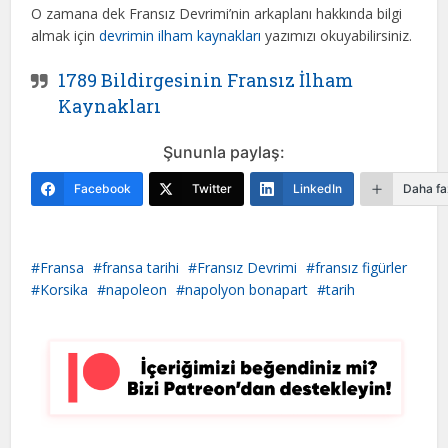
O zamana dek Fransız Devrimi’nin arkaplanı hakkında bilgi
almak için
devrimin ilham kaynakları
yazımızı okuyabilirsiniz.
1789 Bildirgesinin Fransız İlham
Kaynakları
Şununla paylaş:
Facebook
Twitter
LinkedIn
Daha fa
Fransa
fransa tarihi
Fransız Devrimi
fransız figürler
Korsika
napoleon
napolyon bonapart
tarih