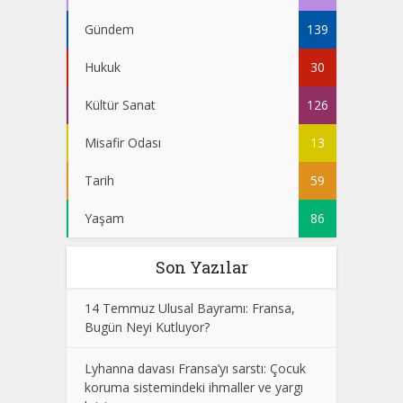
Gündem
139
Hukuk
30
Kültür Sanat
126
Misafir Odası
13
Tarih
59
Yaşam
86
Son Yazılar
14 Temmuz Ulusal Bayramı: Fransa,
Bugün Neyi Kutluyor?
Lyhanna davası Fransa’yı sarstı: Çocuk
koruma sistemindeki ihmaller ve yargı