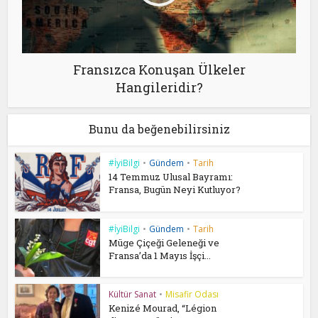
Fransızca Konuşan Ülkeler
Hangileridir?
Bunu da beğenebilirsiniz
#İyiBilgi
•
Gündem
•
Tarih
14 Temmuz Ulusal Bayramı:
Fransa, Bugün Neyi Kutluyor?
#İyiBilgi
•
Gündem
•
Tarih
Müge Çiçeği Geleneği ve
Fransa’da 1 Mayıs İşçi...
Kültür Sanat
•
Misafir Odası
Kenizé Mourad, “Légion