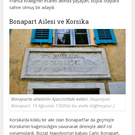
Fransa Krallığı’nın esareti altında yaşayan, büyük olaylara
sahne olmuş bir adaydı.
Bonapart Ailesi ve Korsika
Bonaparte ailesinin Ajaccio’daki evleri.
(Napolyon
Bonapart, 15 Ağustos 1769’da bu evde doğmuştur.)
Korsika’da köklü bir aile olan Bonapart’lar da geçmişte
Korsika’nın bağımsızlığını savunarak direnişte aktif rol
oynamışlardı. Bizzat Napolyon’un babası Carlo Bonapart,