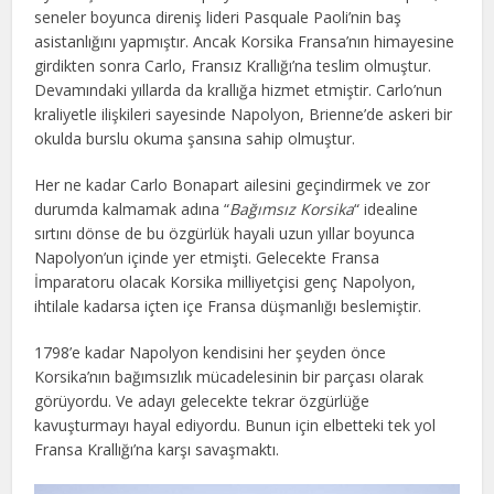
seneler boyunca direniş lideri Pasquale Paoli’nin baş
asistanlığını yapmıştır. Ancak Korsika Fransa’nın himayesine
girdikten sonra Carlo, Fransız Krallığı’na teslim olmuştur.
Devamındaki yıllarda da krallığa hizmet etmiştir. Carlo’nun
kraliyetle ilişkileri sayesinde Napolyon, Brienne’de askeri bir
okulda burslu okuma şansına sahip olmuştur.
Her ne kadar Carlo Bonapart ailesini geçindirmek ve zor
durumda kalmamak adına “
Bağımsız Korsika
“ idealine
sırtını dönse de bu özgürlük hayali uzun yıllar boyunca
Napolyon’un içinde yer etmişti. Gelecekte Fransa
İmparatoru olacak Korsika milliyetçisi genç Napolyon,
ihtilale kadarsa içten içe Fransa düşmanlığı beslemiştir.
1798’e kadar Napolyon kendisini her şeyden önce
Korsika’nın bağımsızlık mücadelesinin bir parçası olarak
görüyordu. Ve adayı gelecekte tekrar özgürlüğe
kavuşturmayı hayal ediyordu. Bunun için elbetteki tek yol
Fransa Krallığı’na karşı savaşmaktı.