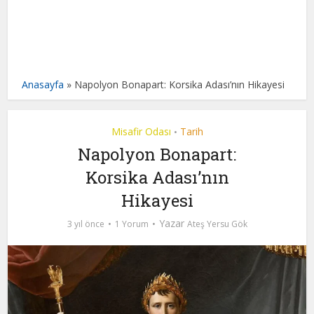
Anasayfa
»
Napolyon Bonapart: Korsika Adası’nın Hikayesi
Misafir Odası
Tarih
•
Napolyon Bonapart:
Korsika Adası’nın
Hikayesi
Yazar
3 yıl önce
1 Yorum
Ateş Yersu Gök