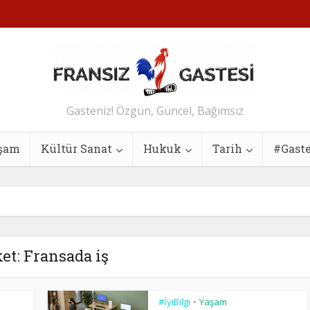
Gasteniz! Özgün, Güncel, Bağımsız
şam
Kültür Sanat
Hukuk
Tarih
#Gast
ket: Fransada iş
#İyiBilgi
Yaşam
•