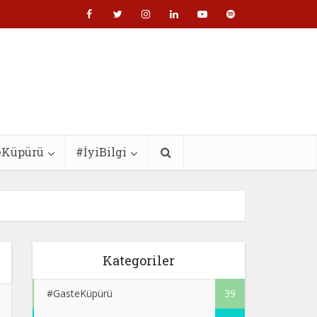
eKüpürü
#İyiBilgi
Kategoriler
#GasteKüpürü
39