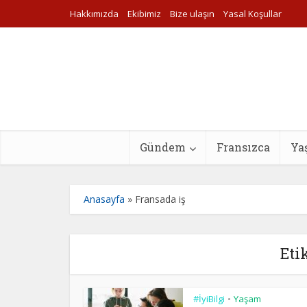
Hakkımızda
Ekibimiz
Bize ulaşın
Yasal Koşullar
Gündem
Fransızca
Ya
Anasayfa
»
Fransada iş
Eti
#İyiBilgi
Yaşam
•